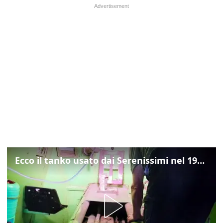
Ecco il tanko usato dai Serenissimi nel 1997 per il blitz a San Marco