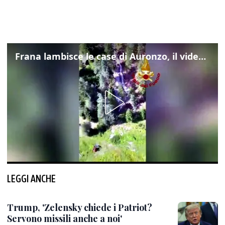
Frana lambisce le case di Auronzo, il video dall'elicottero dei vigili del fuoco
LEGGI ANCHE
Trump, 'Zelensky chiede i Patriot?
Servono missili anche a noi'