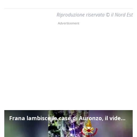
Riproduzione riservata © il Nord Est
Frana lambisce le case di Auronzo, il video dall'elicottero dei vigili del fuoco