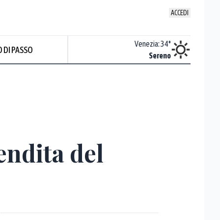
ACCEDI
Udine
:
35.3
°
Venezia
:
34
°
 DI PASSO
Nuvoloso
Sereno
Prev
endita del