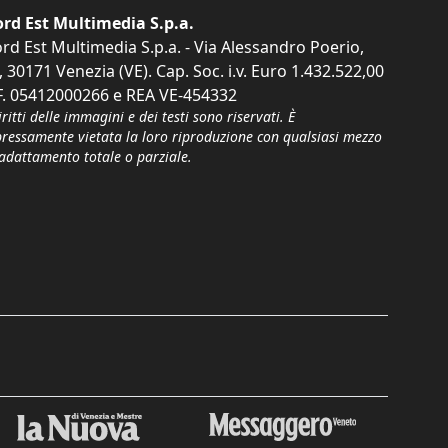
rd Est Multimedia S.p.a.
rd Est Multimedia S.p.a. - Via Alessandro Poerio,
, 30171 Venezia (VE). Cap. Soc. i.v. Euro 1.432.522,00
F. 05412000266 e REA VE-454332
iritti delle immagini e dei testi sono riservati. È
pressamente vietata la loro riproduzione con qualsiasi mezzo
'adattamento totale o parziale.