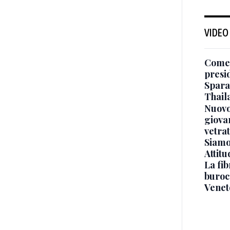
VIDEO
Come 
presi
Sparat
Thaila
Nuovo
giova
vetra
Siamo 
Attitu
La fib
burocr
Venet