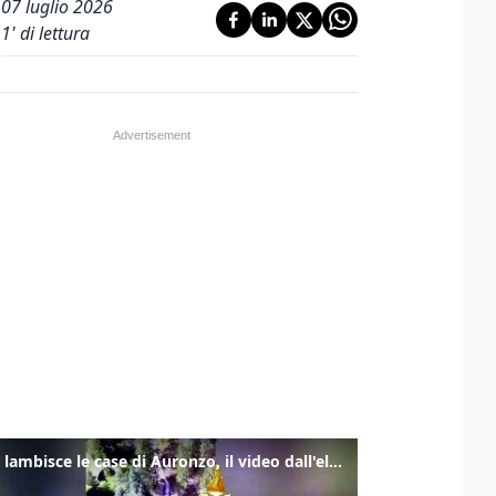
07 luglio 2026
1
' di lettura
Frana lambisce le case di Auronzo, il video dall'elicottero dei vigili del fuoco