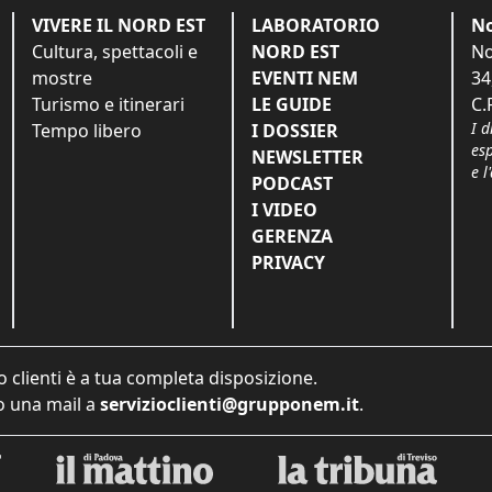
VIVERE IL NORD EST
LABORATORIO
No
Cultura, spettacoli e
NORD EST
No
mostre
EVENTI NEM
34
Turismo e itinerari
LE GUIDE
C.
I d
Tempo libero
I DOSSIER
es
NEWSLETTER
e l
PODCAST
I VIDEO
GERENZA
PRIVACY
o clienti è a tua completa disposizione.
 una mail a
servizioclienti@grupponem.it
.