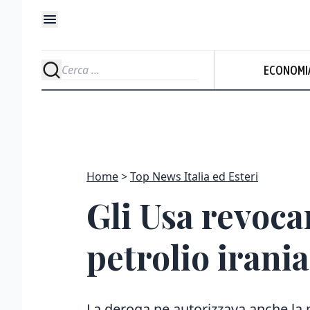
ECONOMI
Home
Top News Italia ed Esteri
Gli Usa revocan
petrolio irani
La deroga ne autorizzava anche la