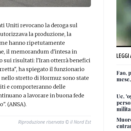
i Uniti revocano la deroga sul
autorizzava la produzione, la
"Come hanno ripetutamente
e, il memorandum d'intesa in
LEGGI
sui risultati: l'Iran otterrà benefici
retta", ha spiegato il funzionario
Fao, 
n nello stretto di Hormuz sono state
mese,
Uniti e comporteranno delle
ntinuano a lavorare in buona fede
Ue, 'o
perso
o". (ANSA).
milita
Muore
Riproduzione riservata © il Nord Est
entra