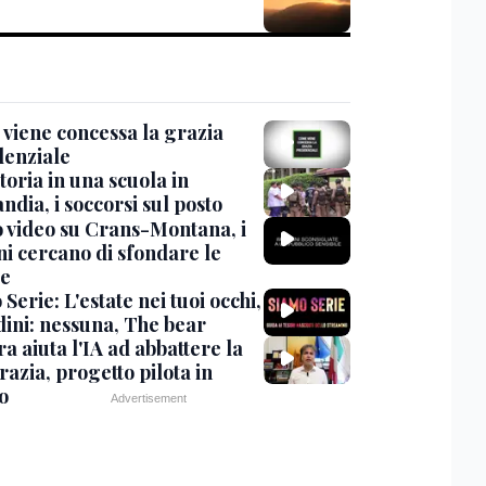
viene concessa la grazia
denziale
oria in una scuola in
ndia, i soccorsi sul posto
 video su Crans-Montana, i
ni cercano di sfondare le
te
Serie: L'estate nei tuoi occhi,
dini: nessuna, The bear
ra aiuta l'IA ad abbattere la
azia, progetto pilota in
o