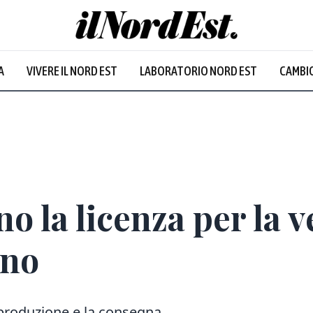
A
VIVERE IL NORD EST
LABORATORIO NORD EST
CAMBIO
o la licenza per la v
ano
 produzione e la consegna