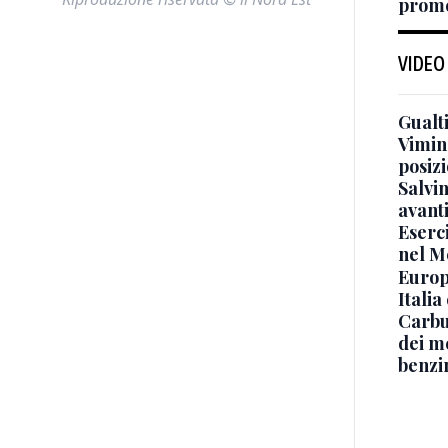
prome
VIDEO
Gualti
Vimin
posizi
Salvi
avant
Eserci
nel M
Europe
Italia
Carbu
dei me
benzi