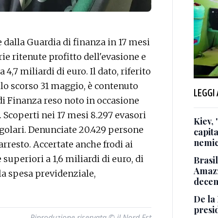
dalla Guardia di finanza in 17 mesi
ie ritenute profitto dell'evasione e
a 4,7 miliardi di euro. Il dato, riferito
lo scorso 31 maggio, è contenuto
LEGGI
di Finanza reso noto in occasione
 Scoperti nei 17 mesi 8.297 evasori
Kiev, 
rregolari. Denunciate 20.429 persone
capita
nemic
n arresto. Accertate anche frodi ai
superiori a 1,6 miliardi di euro, di
Brasil
Amazz
lla spesa previdenziale,
decen
De la 
presi
Riproduzione riservata © il Nord Est