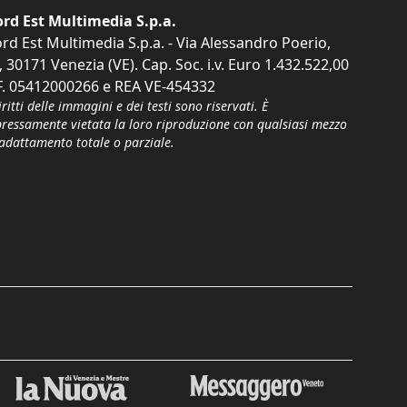
rd Est Multimedia S.p.a.
rd Est Multimedia S.p.a. - Via Alessandro Poerio,
, 30171 Venezia (VE). Cap. Soc. i.v. Euro 1.432.522,00
F. 05412000266 e REA VE-454332
iritti delle immagini e dei testi sono riservati. È
pressamente vietata la loro riproduzione con qualsiasi mezzo
'adattamento totale o parziale.