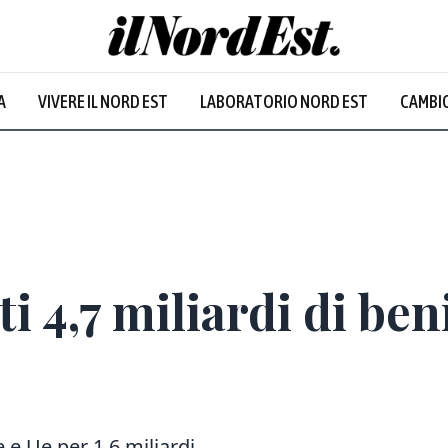
A
VIVERE IL NORD EST
LABORATORIO NORD EST
CAMBIO
Prevalentem
i 4,7 miliardi di beni
e e Ue per 1,6 miliardi