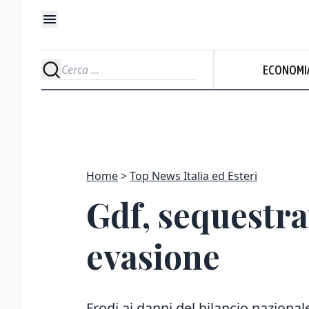
ECONOMI
Home
Top News Italia ed Esteri
Gdf, sequestrat
evasione
Frodi ai danni del bilancio nazional