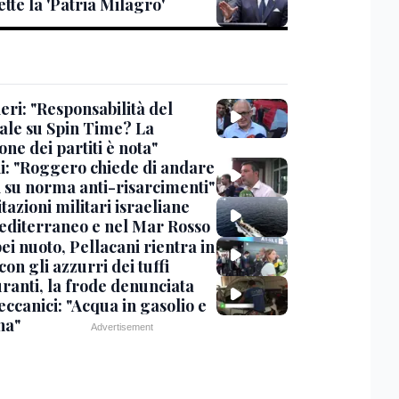
tte la 'Patria Milagro'
eri: "Responsabilità del
ale su Spin Time? La
one dei partiti è nota"
ni: "Roggero chiede di andare
i su norma anti-risarcimenti"
tazioni militari israeliane
editerraneo e nel Mar Rosso
i nuoto, Pellacani rientra in
 con gli azzurri dei tuffi
ranti, la frode denunciata
ccanici: "Acqua in gasolio e
na"