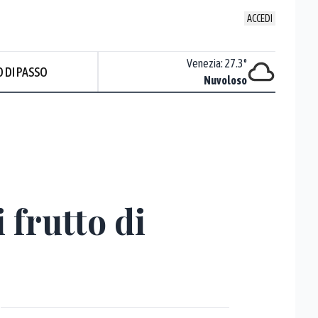
ACCEDI
Udine
:
27
°
Venezia
:
27.3
°
 DI PASSO
ente soleggiato
Nuvoloso
Prev
 frutto di