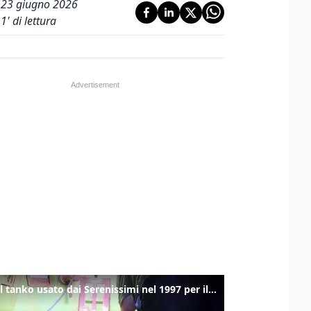
23 giugno 2026
1
' di lettura
Ecco il tanko usato dai Serenissimi nel 1997 per il blitz a San Marco