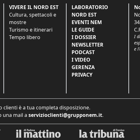
VIVERE IL NORD EST
LABORATORIO
No
Cultura, spettacoli e
NORD EST
No
mostre
EVENTI NEM
34
Turismo e itinerari
LE GUIDE
C.
I d
Tempo libero
I DOSSIER
es
NEWSLETTER
e l
PODCAST
I VIDEO
GERENZA
PRIVACY
o clienti è a tua completa disposizione.
 una mail a
servizioclienti@grupponem.it
.