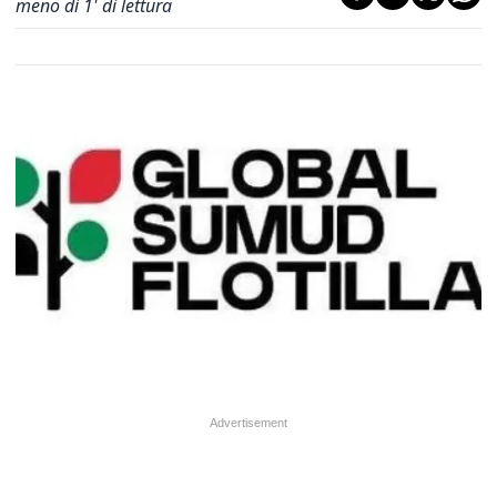
meno di 1' di lettura