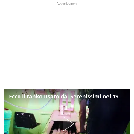
Ecco il tanko usato dai Serenissimi nel 1997 per il blitz a San Marco