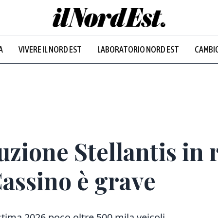
Udine
:
32.4
°
A
VIVERE IL NORD EST
LABORATORIO NORD EST
CAMBIO
Nuvoloso
uzione Stellantis in 
Cassino è grave
 stima 2026 poco oltre 500 mila veicoli