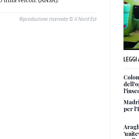
 mila veicoli. (ANSA).
Riproduzione riservata © il Nord Est
LEGGI
Colom
dell'
l'inse
Madrid
per l'
Aragh
'unite