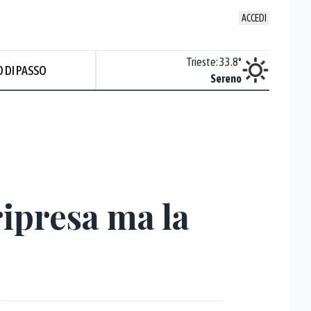
ACCEDI
Venezia
:
32
°
Trieste
:
33.8
°
 DI PASSO
Sereno
Sereno
Prev
ripresa ma la