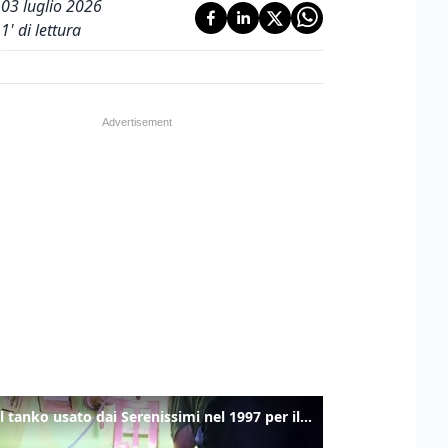
03 luglio 2026
1
' di lettura
Ecco il tanko usato dai Serenissimi nel 1997 per il blitz a San Marco