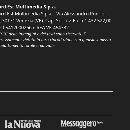
rd Est Multimedia S.p.a.
rd Est Multimedia S.p.a. - Via Alessandro Poerio,
, 30171 Venezia (VE). Cap. Soc. i.v. Euro 1.432.522,00
F. 05412000266 e REA VE-454332
iritti delle immagini e dei testi sono riservati. È
pressamente vietata la loro riproduzione con qualsiasi mezzo
'adattamento totale o parziale.