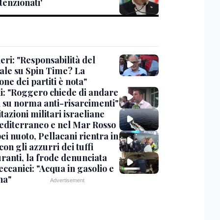
tenzionati'
eri: "Responsabilità del
ale su Spin Time? La
one dei partiti è nota"
ni: "Roggero chiede di andare
i su norma anti-risarcimenti"
tazioni militari israeliane
editerraneo e nel Mar Rosso
i nuoto, Pellacani rientra in
 con gli azzurri dei tuffi
ranti, la frode denunciata
ccanici: "Acqua in gasolio e
na"