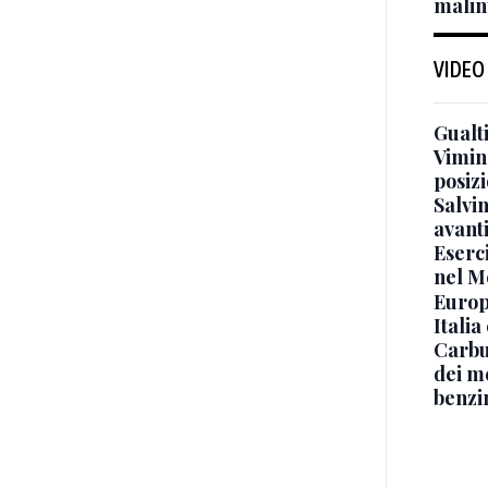
malin
VIDEO
Gualti
Vimin
posizi
Salvi
avant
Eserci
nel M
Europe
Italia
Carbu
dei me
benzi