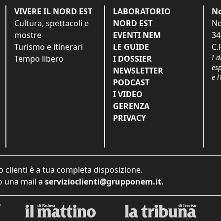
VIVERE IL NORD EST
LABORATORIO
No
Cultura, spettacoli e
NORD EST
No
mostre
EVENTI NEM
34
Turismo e itinerari
LE GUIDE
C.
I d
Tempo libero
I DOSSIER
es
NEWSLETTER
e l
PODCAST
I VIDEO
GERENZA
PRIVACY
o clienti è a tua completa disposizione.
 una mail a
servizioclienti@grupponem.it
.