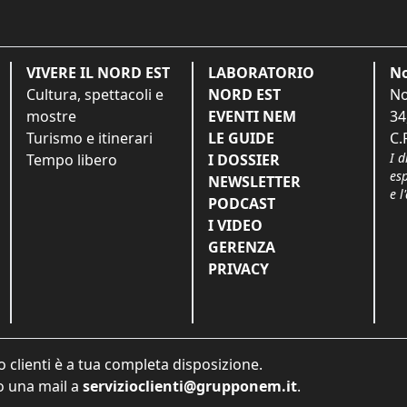
VIVERE IL NORD EST
LABORATORIO
No
Cultura, spettacoli e
NORD EST
No
mostre
EVENTI NEM
34
Turismo e itinerari
LE GUIDE
C.
I d
Tempo libero
I DOSSIER
es
NEWSLETTER
e l
PODCAST
I VIDEO
GERENZA
PRIVACY
o clienti è a tua completa disposizione.
 una mail a
servizioclienti@grupponem.it
.