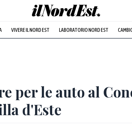
A
VIVERE IL NORD EST
LABORATORIO NORD EST
CAMBIO
re per le auto al Co
lla d'Este