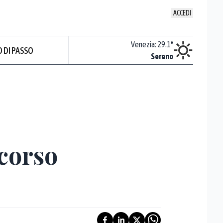
ACCEDI
Udine
:
30.7
°
Venezia
:
29.1
°
 DI PASSO
Sereno
Sereno
ncorso