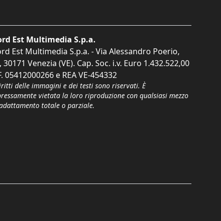
rd Est Multimedia S.p.a.
rd Est Multimedia S.p.a. - Via Alessandro Poerio,
, 30171 Venezia (VE). Cap. Soc. i.v. Euro 1.432.522,00
F. 05412000266 e REA VE-454332
iritti delle immagini e dei testi sono riservati. È
pressamente vietata la loro riproduzione con qualsiasi mezzo
'adattamento totale o parziale.