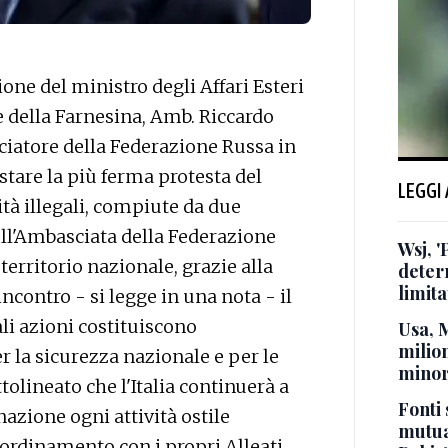
ne del ministro degli Affari Esteri
e della Farnesina, Amb. Riccardo
ciatore della Federazione Russa in
tare la più ferma protesta del
LEGGI
ità illegali, compiute da due
ll'Ambasciata della Federazione
Wsj, '
erritorio nazionale, grazie alla
deter
limita
incontro - si legge in una nota - il
ali azioni costituiscono
Usa, 
milion
r la sicurezza nazionale e per le
minor
ttolineato che l'Italia continuerà a
Fonti 
zione ogni attività ostile
mutua
oordinamento con i propri Alleati.