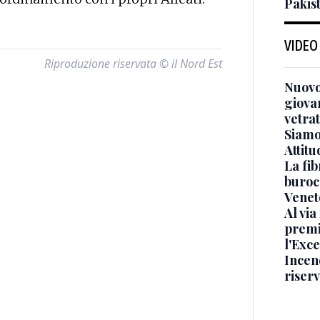
Pakis
VIDEO
Riproduzione riservata © il Nord Est
Nuovo
giova
vetra
Siamo 
Attitu
La fib
burocr
Venet
Al via
premi
l'Exc
Incend
riser