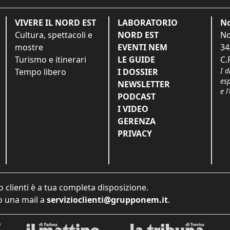
VIVERE IL NORD EST
LABORATORIO
No
Cultura, spettacoli e
NORD EST
No
mostre
EVENTI NEM
34
Turismo e itinerari
LE GUIDE
C.
I d
Tempo libero
I DOSSIER
es
NEWSLETTER
e l
PODCAST
I VIDEO
GERENZA
PRIVACY
o clienti è a tua completa disposizione.
 una mail a
servizioclienti@grupponem.it
.