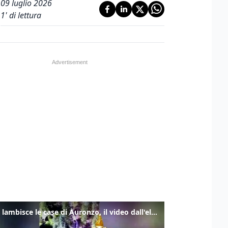
09 luglio 2026
1
' di lettura
Frana lambisce le case di Auronzo, il video dall'elicottero dei vigili del fuoco