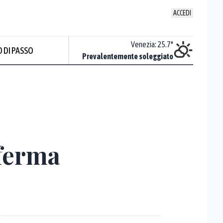
ACCEDI
Udine
:
24.5
°
Venezia
:
25.7
°
 DI PASSO
Piovoso
Prevalentemente soleggiato
Prev
 ferma