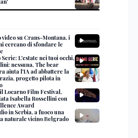
tan'
 video su Crans-Montana, i
ni cercano di sfondare le
te
Serie: L'estate nei tuoi occhi,
dini: nessuna, The bear
ra aiuta l'IA ad abbattere la
azia, progetto pilota in
o
 il Locarno Film Festival,
ata Isabella Rossellini con
ellence Award
io in Serbia, a fuoco una
va naturale vicino Belgrado