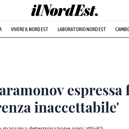
A
VIVERE IL NORD EST
LABORATORIO NORD EST
CAMBIO
 Paramonov espressa
renza inaccettabile'
a massima determinazione ogni attività