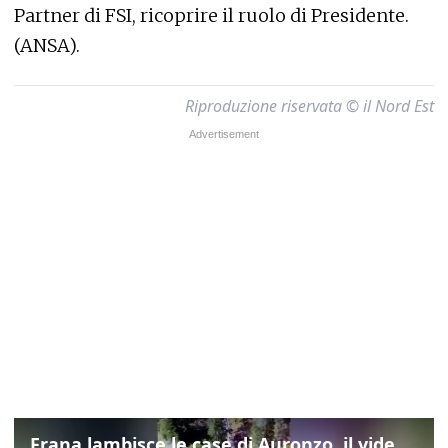
Partner di FSI, ricoprire il ruolo di Presidente.
(ANSA).
Riproduzione riservata © il Nord Est
Frana lambisce le case di Auronzo, il video dall'elicottero dei vigili del fuoco