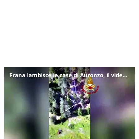
Frana lambisce le case di Auronzo, il video dall'elicottero dei vigili del fuoco