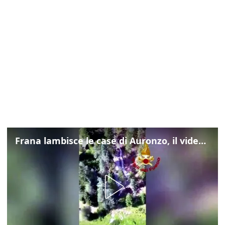
Frana lambisce le case di Auronzo, il video dall'elicottero dei vigili del fuoco