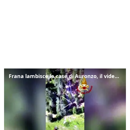
Frana lambisce le case di Auronzo, il video dall'elicottero dei vigili del fuoco