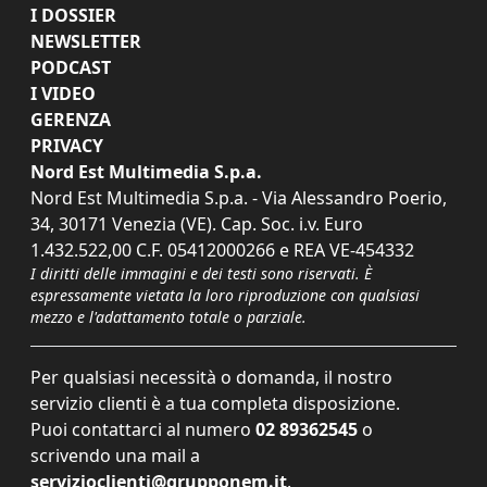
I DOSSIER
NEWSLETTER
PODCAST
I VIDEO
GERENZA
PRIVACY
Nord Est Multimedia S.p.a.
Nord Est Multimedia S.p.a. - Via Alessandro Poerio,
34, 30171 Venezia (VE). Cap. Soc. i.v. Euro
1.432.522,00 C.F. 05412000266 e REA VE-454332
I diritti delle immagini e dei testi sono riservati. È
espressamente vietata la loro riproduzione con qualsiasi
mezzo e l'adattamento totale o parziale.
Per qualsiasi necessità o domanda, il nostro
servizio clienti è a tua completa disposizione.
Puoi contattarci al numero
02 89362545
o
scrivendo una mail a
servizioclienti@grupponem.it
.