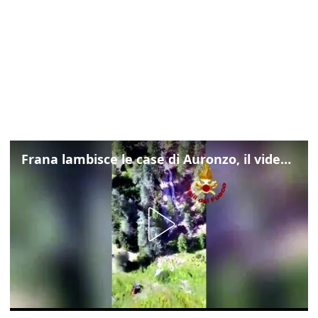
Frana lambisce le case di Auronzo, il video dall'elicottero dei vigili del fuoco