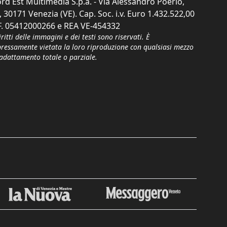
rd Est Multimedia S.p.a. - Via Alessandro Poerio,
, 30171 Venezia (VE). Cap. Soc. i.v. Euro 1.432.522,00
F. 05412000266 e REA VE-454332
iritti delle immagini e dei testi sono riservati. È
pressamente vietata la loro riproduzione con qualsiasi mezzo
'adattamento totale o parziale.