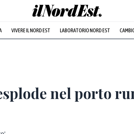
A
VIVERE IL NORD EST
LABORATORIO NORD EST
CAMBIO
Prevalentem
esplode nel porto r
to'