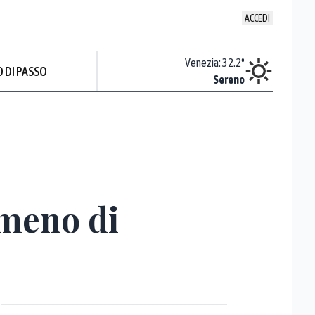
ACCEDI
Udine
:
34.4
°
Venezia
:
32.2
°
 DI PASSO
ente soleggiato
Sereno
umeno di