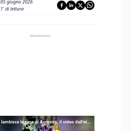
05 giugno 2026
1
' di lettura
Frana lambisce le case di Auronzo, il video dall'elicottero dei vigili del fuoco