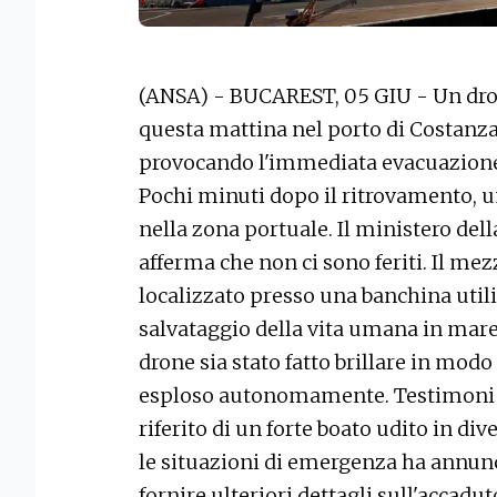
(ANSA) - BUCAREST, 05 GIU - Un dron
questa mattina nel porto di Costanza
provocando l'immediata evacuazione d
Pochi minuti dopo il ritrovamento, un
nella zona portuale. Il ministero del
afferma che non ci sono feriti. Il me
localizzato presso una banchina util
salvataggio della vita umana in mare
drone sia stato fatto brillare in modo 
esploso autonomamente. Testimoni c
riferito di un forte boato udito in div
le situazioni di emergenza ha annun
fornire ulteriori dettagli sull'accadut