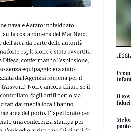
e navale è stato individuato
, sulla costa romena del Mar Nero,
ell'area da parte delle autorità.
a forte esplosione è stata avvertita
LEGGI
la Difesa, confermando l'esplosione,
zzo senza equipaggio era stato
Premi
izzata dall'Agenzia romena per il
Infant
 (Arsvom). Non è ancora chiaro se il
controllato dagli artificieri o sia
Il go
fiduci
itati dai media locali hanno
erse aree del porto. L'Ispettorato per
Meloni
ciato una conferenza stampa per
punto
o. L'episodio arriva a pochi giorni da