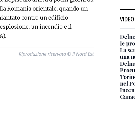
ella Romania orientale, quando un
hiantato contro un edificio
VIDEO
esplosione, un incendio e il
A).
Delma
le pro
La ser
Riproduzione riservata © il Nord Est
una n
Delma
Procur
Torino
nel P
Incend
Canad