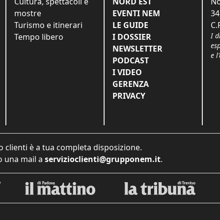
Cultura, spettacoli e
NORD EST
No
mostre
EVENTI NEM
34
Turismo e itinerari
LE GUIDE
C.
I d
Tempo libero
I DOSSIER
es
NEWSLETTER
e l
PODCAST
I VIDEO
GERENZA
PRIVACY
o clienti è a tua completa disposizione.
 una mail a
servizioclienti@grupponem.it
.