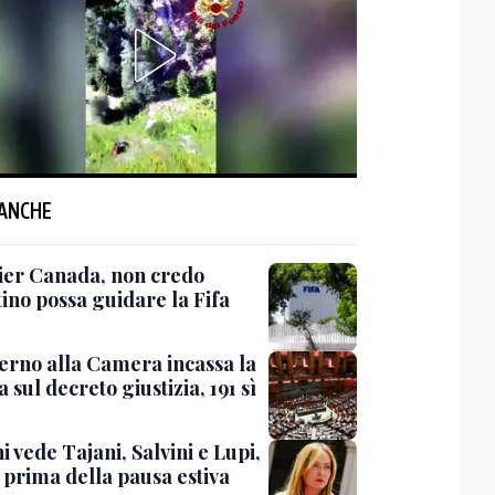
 ANCHE
er Canada, non credo
ino possa guidare la Fifa
verno alla Camera incassa la
a sul decreto giustizia, 191 sì
 vede Tajani, Salvini e Lupi,
 prima della pausa estiva