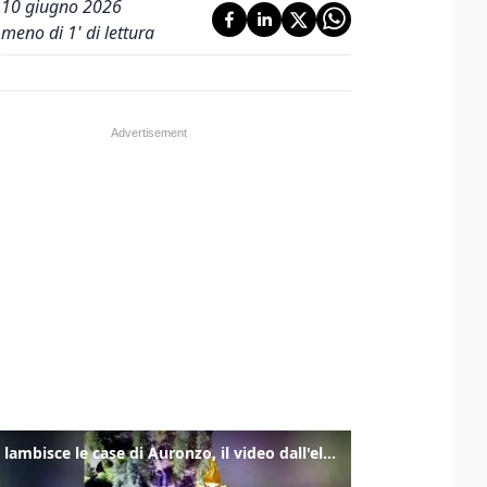
10 giugno 2026
meno di 1' di lettura
Frana lambisce le case di Auronzo, il video dall'elicottero dei vigili del fuoco