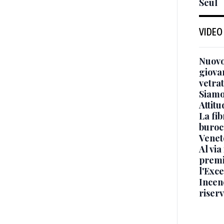
Seul
VIDEO
Nuovo
giova
vetra
Siamo 
Attitu
La fib
burocr
Venet
Al via
premi
l'Exc
Incend
riser