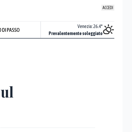
ACCEDI
Udine
:
26.3
°
Venezia
:
26.4
°
 DI PASSO
ente soleggiato
Prevalentemente soleggiato
sul