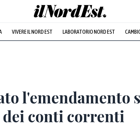
A
VIVERE IL NORD EST
LABORATORIO NORD EST
CAMBIO
Prevalentem
irato l'emendamento 
dei conti correnti