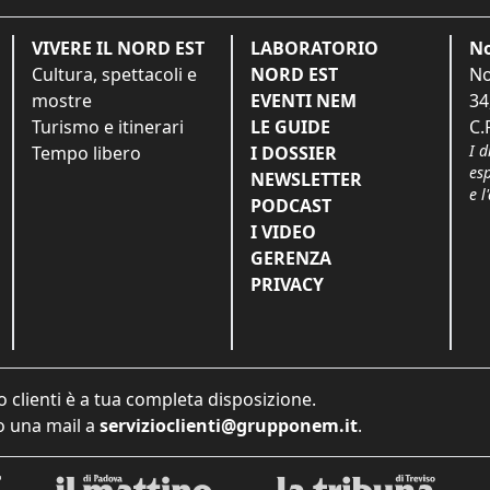
VIVERE IL NORD EST
LABORATORIO
No
Cultura, spettacoli e
NORD EST
No
mostre
EVENTI NEM
34
Turismo e itinerari
LE GUIDE
C.
I d
Tempo libero
I DOSSIER
es
NEWSLETTER
e l
PODCAST
I VIDEO
GERENZA
PRIVACY
o clienti è a tua completa disposizione.
 una mail a
servizioclienti@grupponem.it
.