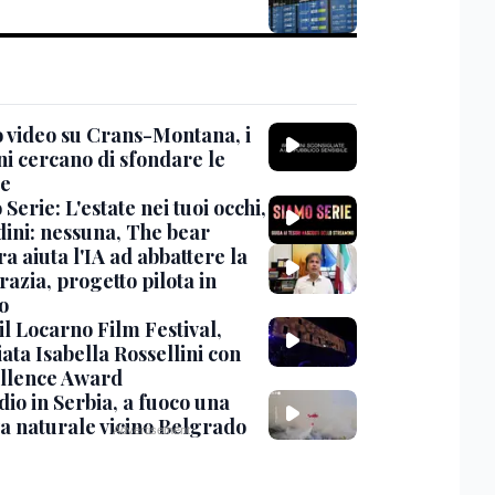
 video su Crans-Montana, i
ni cercano di sfondare le
te
Serie: L'estate nei tuoi occhi,
dini: nessuna, The bear
ra aiuta l'IA ad abbattere la
azia, progetto pilota in
o
 il Locarno Film Festival,
ata Isabella Rossellini con
ellence Award
io in Serbia, a fuoco una
va naturale vicino Belgrado