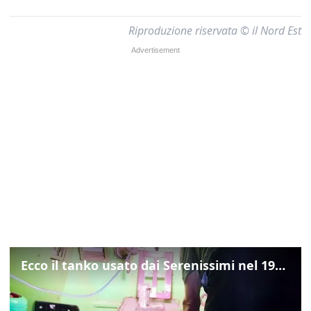
Riproduzione riservata © il Nord Est
Ecco il tanko usato dai Serenissimi nel 1997 per il blitz a San Marco