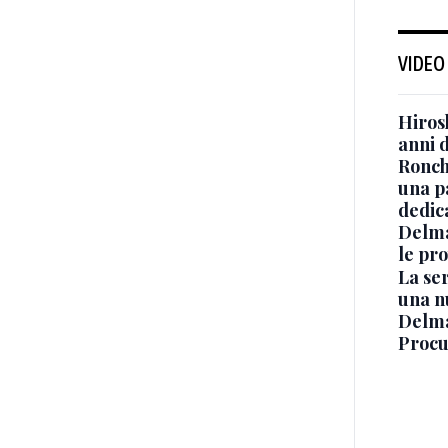
VIDEO
Hiros
anni 
Ronchi
una p
dedic
Delma
le pro
La ser
una n
Delma
Procur