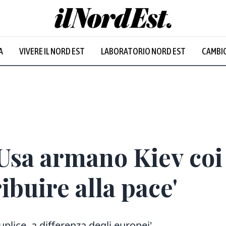
A
VIVERE IL NORD EST
LABORATORIO NORD EST
CAMBIO
 Usa armano Kiev coi
ibuire alla pace'
plice, a differenza degli europei'