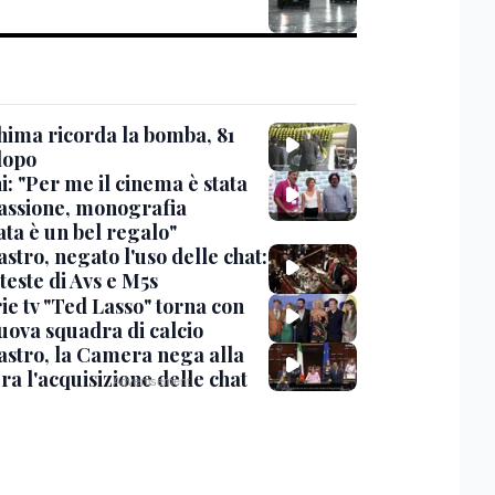
hima ricorda la bomba, 81
dopo
: "Per me il cinema è stata
assione, monografia
ata è un bel regalo"
stro, negato l'uso delle chat:
teste di Avs e M5s
ie tv "Ted Lasso" torna con
uova squadra di calcio
stro, la Camera nega alla
a l'acquisizione delle chat