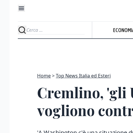
ECONOMI
Home
Top News Italia ed Esteri
Cremlino, 'gli
vogliono contr
'A Washington c'è una situazione du