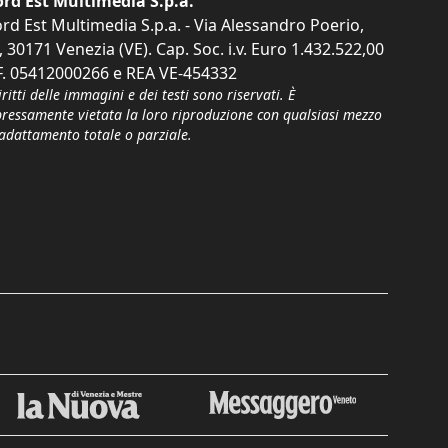
rd Est Multimedia S.p.a.
rd Est Multimedia S.p.a. - Via Alessandro Poerio,
, 30171 Venezia (VE). Cap. Soc. i.v. Euro 1.432.522,00
F. 05412000266 e REA VE-454332
iritti delle immagini e dei testi sono riservati. È
pressamente vietata la loro riproduzione con qualsiasi mezzo
'adattamento totale o parziale.