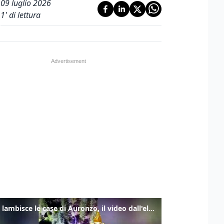
09 luglio 2026
1
' di lettura
Frana lambisce le case di Auronzo, il video dall'elicottero dei vigili del fuoco