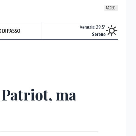
ACCEDI
Udine
:
28.1
°
Venezia
:
29.5
°
 DI PASSO
Nuvoloso
Sereno
 Patriot, ma