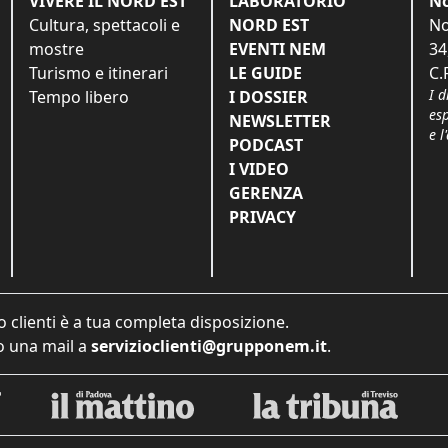
VIVERE IL NORD EST
LABORATORIO
No
Cultura, spettacoli e
NORD EST
No
mostre
EVENTI NEM
34
Turismo e itinerari
LE GUIDE
C.
I d
Tempo libero
I DOSSIER
es
NEWSLETTER
e l
PODCAST
I VIDEO
GERENZA
PRIVACY
o clienti è a tua completa disposizione.
 una mail a
servizioclienti@grupponem.it
.