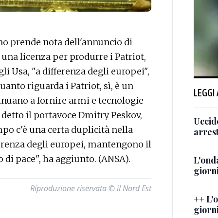
o prende nota dell'annuncio di
una licenza per produrre i Patriot,
li Usa, "a differenza degli europei",
uanto riguarda i Patriot, sì, è un
LEGGI
tinuano a fornire armi e tecnologie
a detto il portavoce Dmitry Peskov,
Uccid
mpo c'è una certa duplicità nella
arrest
fferenza degli europei, mantengono il
o di pace", ha aggiunto. (ANSA).
L'onda
giorni
Riproduzione riservata © il Nord Est
++ L'o
giorni