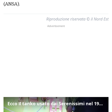
(ANSA).
Riproduzione riservata © il Nord Est
Ecco il tanko usato dai Serenissimi nel 1997 per il blitz a San Marco