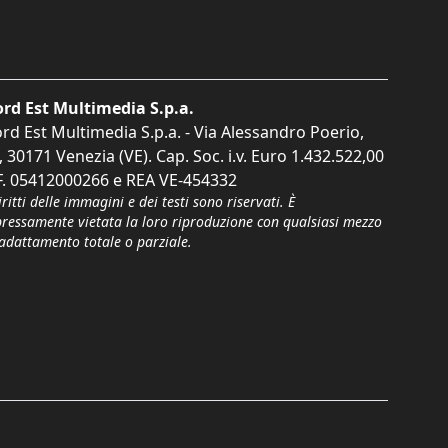
rd Est Multimedia S.p.a.
rd Est Multimedia S.p.a. - Via Alessandro Poerio,
, 30171 Venezia (VE). Cap. Soc. i.v. Euro 1.432.522,00
F. 05412000266 e REA VE-454332
iritti delle immagini e dei testi sono riservati. È
pressamente vietata la loro riproduzione con qualsiasi mezzo
'adattamento totale o parziale.