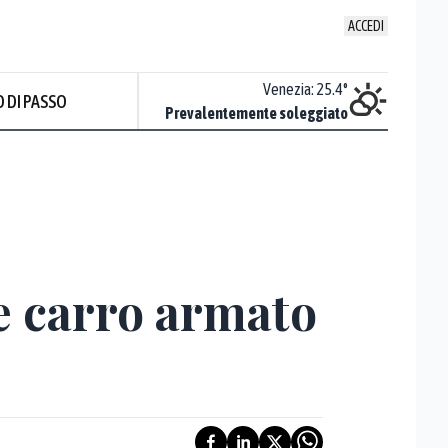
ACCEDI
Udine
:
24.1
°
Venezia
:
25.4
°
 DI PASSO
Temporali
Prevalentemente soleggiato
Prev
e carro armato