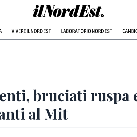
A
VIVERE IL NORD EST
LABORATORIO NORD EST
CAMBIO
nti, bruciati ruspa 
anti al Mit