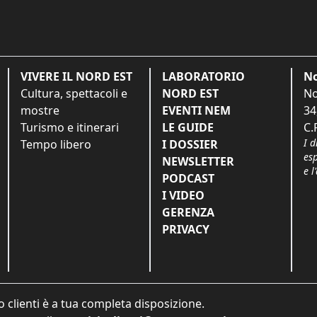
VIVERE IL NORD EST
LABORATORIO
No
Cultura, spettacoli e
NORD EST
No
mostre
EVENTI NEM
34
Turismo e itinerari
LE GUIDE
C.
I d
Tempo libero
I DOSSIER
es
NEWSLETTER
e l
PODCAST
I VIDEO
GERENZA
PRIVACY
o clienti è a tua completa disposizione.