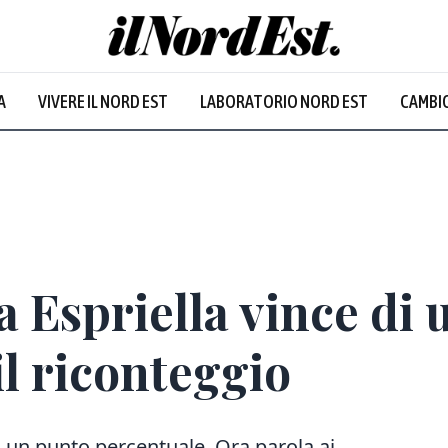
A
VIVERE IL NORD EST
LABORATORIO NORD EST
CAMBIO
 Espriella vince di u
il riconteggio
 da un punto percentuale. Ora parola ai