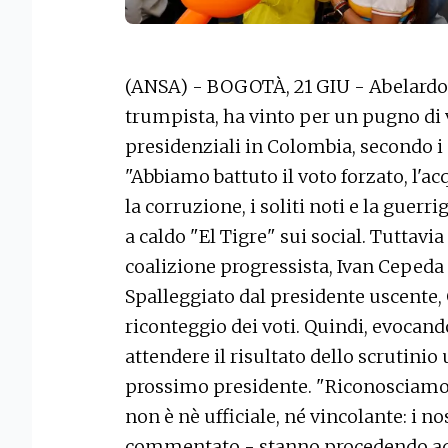
(ANSA) - BOGOTÀ, 21 GIU - Abelardo d
trumpista, ha vinto per un pugno di vo
presidenziali in Colombia, secondo i d
"Abbiamo battuto il voto forzato, l'acqu
la corruzione, i soliti noti e la guerri
a caldo "El Tigre" sui social. Tuttavia 
coalizione progressista, Ivan Cepeda n
Spalleggiato dal presidente uscente, 
riconteggio dei voti. Quindi, evocando
attendere il risultato dello scrutinio
prossimo presidente. "Riconosciamo 
non è nè ufficiale, né vincolante: i no
commentato - stanno procedendo ad 