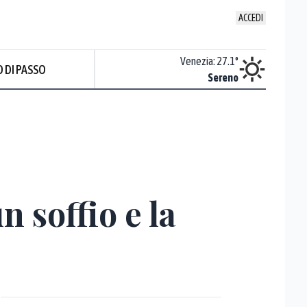
ACCEDI
Udine
:
28.1
°
Venezia
:
27.1
°
 DI PASSO
Sereno
Sereno
n soffio e la