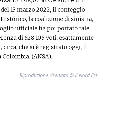
ersario il 48,70 %. C'è anche un
 del 13 marzo 2022, il conteggio
istórico, la coalizione di sinistra,
oglio ufficiale ha poi portato tale
ferenza di 528.105 voti, esattamente
 circa, che si è registrato oggi, il
la Colombia. (ANSA).
Riproduzione riservata © il Nord Est