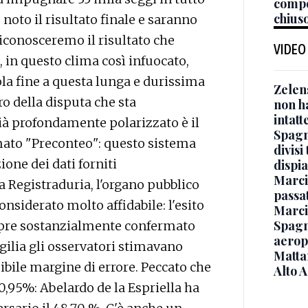
compo
chiuso
 noto il risultato finale e saranno
 riconosceremo il risultato che
VIDEO
 in questo clima così infuocato,
rola fine a questa lunga e durissima
Zelen
tro della disputa che sta
non ha
intatt
à profondamente polarizzato è il
Spagna
mato "Preconteo": questo sistema
divisi
ione dei dati forniti
dispia
Marcin
a Registraduria, l'organo pubblico
passat
nsiderato molto affidabile: l'esito
Marci
Spagna
mpre sostanzialmente confermato
aeropo
vigilia gli osservatori stimavano
Mattar
bile margine di errore. Peccato che
Alto 
o 0,95%: Abelardo de la Espriella ha