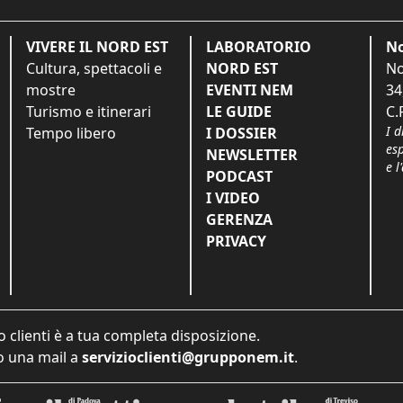
VIVERE IL NORD EST
LABORATORIO
No
Cultura, spettacoli e
NORD EST
No
mostre
EVENTI NEM
34
Turismo e itinerari
LE GUIDE
C.
I d
Tempo libero
I DOSSIER
es
NEWSLETTER
e l
PODCAST
I VIDEO
GERENZA
PRIVACY
o clienti è a tua completa disposizione.
 una mail a
servizioclienti@grupponem.it
.