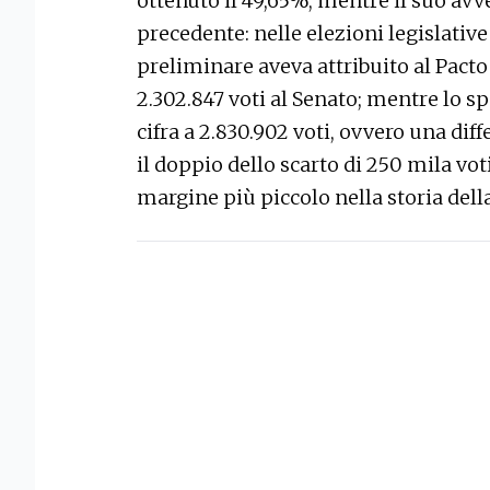
ottenuto il 49,65%, mentre il suo avv
precedente: nelle elezioni legislative
preliminare aveva attribuito al Pacto H
2.302.847 voti al Senato; mentre lo sp
cifra a 2.830.902 voti, ovvero una dif
il doppio dello scarto di 250 mila voti,
margine più piccolo nella storia del