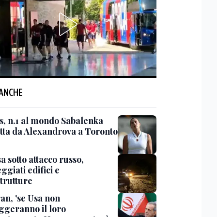
 ANCHE
s, n.1 al mondo Sabalenka
itta da Alexandrova a Toronto
 sotto attacco russo,
giati edifici e
strutture
an, 'se Usa non
ggeranno il loro