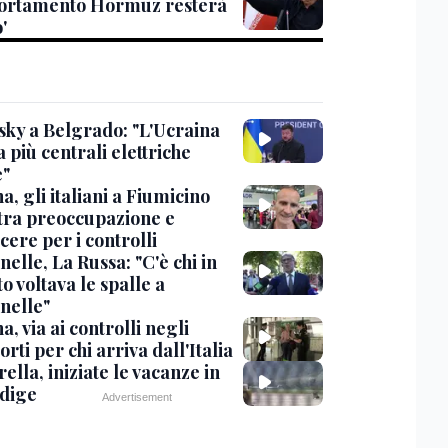
rtamento Hormuz resterà
'
sky a Belgrado: "L'Ucraina
 più centrali elettriche
e"
, gli italiani a Fiumicino
 tra preoccupazione e
cere per i controlli
elle, La Russa: "C'è chi in
o voltava le spalle a
nelle"
, via ai controlli negli
rti per chi arriva dall'Italia
ella, iniziate le vacanze in
Adige