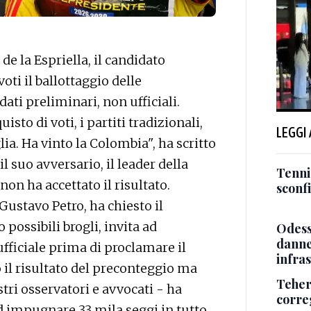
e la Espriella, il candidato
ti il ballottaggio delle
ati preliminari, non ufficiali.
isto di voti, i partiti tradizionali,
LEGGI
glia. Ha vinto la Colombia", ha scritto
il suo avversario, il leader della
Tenni
on ha accettato il risultato.
sconf
Gustavo Petro, ha chiesto il
 possibili brogli, invita ad
Odessa
danneg
 ufficiale prima di proclamare il
infra
il risultato del preconteggio ma
Teher
stri osservatori e avvocati - ha
corre
impugnare 33 mila seggi in tutto