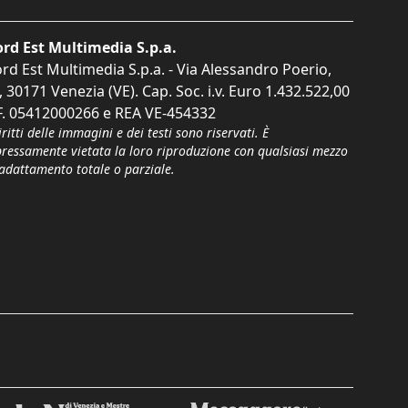
rd Est Multimedia S.p.a.
rd Est Multimedia S.p.a. - Via Alessandro Poerio,
, 30171 Venezia (VE). Cap. Soc. i.v. Euro 1.432.522,00
F. 05412000266 e REA VE-454332
iritti delle immagini e dei testi sono riservati. È
pressamente vietata la loro riproduzione con qualsiasi mezzo
'adattamento totale o parziale.