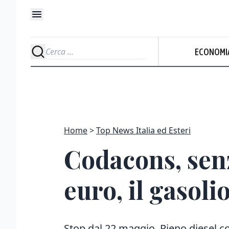
ECONOMI
Home
Top News Italia ed Esteri
Codacons, senz
euro, il gasoli
Stop dal 22 maggio. Pieno diesel c