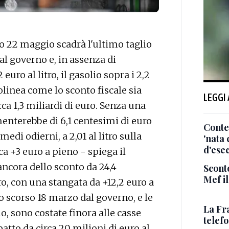
 22 maggio scadrà l'ultimo taglio
al governo e, in assenza di
euro al litro, il gasolio sopra i 2,2
olinea come lo sconto fiscale sia
LEGGI
rca 1,3 miliardi di euro. Senza una
enterebbe di 6,1 centesimi di euro
Conte
 medi odierni, a 2,01 al litro sulla
'nata
d'ese
ca +3 euro a pieno - spiega il
ancora dello sconto da 24,4
Sconto
Mef i
tro, con una stangata da +12,2 euro a
 lo scorso 18 marzo dal governo, e le
La Fr
, sono costate finora alle casse
telef
patto da circa 20 milioni di euro al