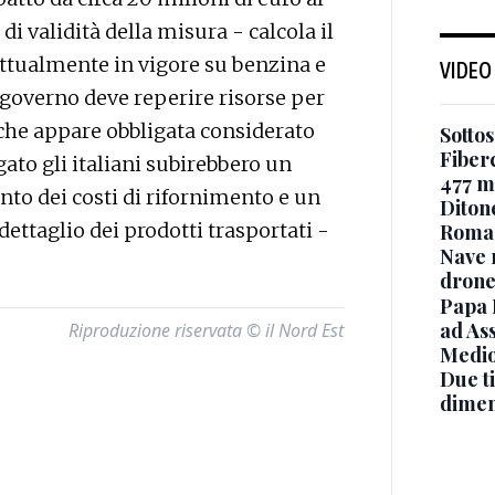
i validità della misura - calcola il
ttualmente in vigore su benzina e
VIDEO
 governo deve reperire risorse per
 che appare obbligata considerato
Sottos
Fiberc
gato gli italiani subirebbero un
477 mi
to dei costi di rifornimento e un
Diton
ettaglio dei prodotti trasportati -
Roma
Nave 
drone
Papa 
ad Ass
Riproduzione riservata © il Nord Est
Medio
Due ti
dimen