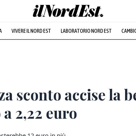
A
VIVERE IL NORD EST
LABORATORIO NORD EST
CAMBIO
a sconto accise la b
o a 2,22 euro
osterebbe 12 euro in più