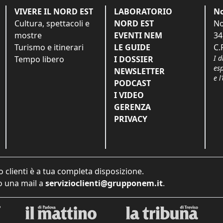
VIVERE IL NORD EST
LABORATORIO
No
Cultura, spettacoli e
NORD EST
No
mostre
EVENTI NEM
34
Turismo e itinerari
LE GUIDE
C.
I d
Tempo libero
I DOSSIER
es
NEWSLETTER
e l
PODCAST
I VIDEO
GERENZA
PRIVACY
o clienti è a tua completa disposizione.
 una mail a
servizioclienti@grupponem.it
.