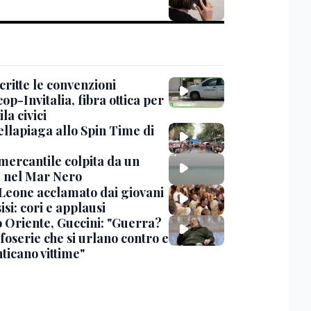
critte le convenzioni
op-Invitalia, fibra ottica per
la civici
ellapiaga allo Spin Time di
mercantile colpita da un
 nel Mar Nero
Leone acclamato dai giovani
isi: cori e applausi
 Oriente, Guccini: "Guerra?
foserie che si urlano contro e
ticano vittime"