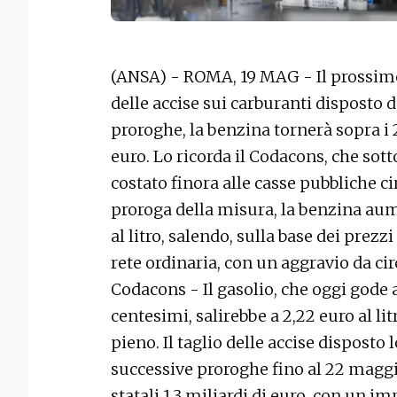
(ANSA) - ROMA, 19 MAG - Il prossimo
delle accise sui carburanti disposto d
proroghe, la benzina tornerà sopra i 2 
euro. Lo ricorda il Codacons, che sott
costato finora alle casse pubbliche ci
proroga della misura, la benzina aum
al litro, salendo, sulla base dei prezzi
rete ordinaria, con un aggravio da cir
Codacons - Il gasolio, che oggi gode 
centesimi, salirebbe a 2,22 euro al li
pieno. Il taglio delle accise disposto
successive proroghe fino al 22 maggio
statali 1,3 miliardi di euro, con un im