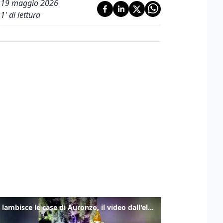
19 maggio 2026
1
' di lettura
Frana lambisce le case di Auronzo, il video dall'elicottero dei vigili del fuoco