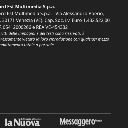
rd Est Multimedia S.p.a.
rd Est Multimedia S.p.a. - Via Alessandro Poerio,
, 30171 Venezia (VE). Cap. Soc. i.v. Euro 1.432.522,00
F. 05412000266 e REA VE-454332
iritti delle immagini e dei testi sono riservati. È
pressamente vietata la loro riproduzione con qualsiasi mezzo
'adattamento totale o parziale.