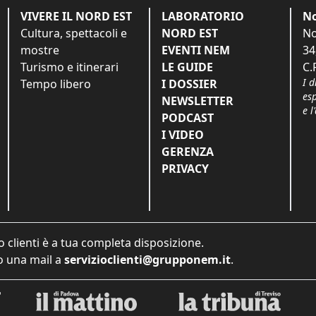
VIVERE IL NORD EST
LABORATORIO
No
Cultura, spettacoli e
NORD EST
No
mostre
EVENTI NEM
34
Turismo e itinerari
LE GUIDE
C.
I d
Tempo libero
I DOSSIER
es
NEWSLETTER
e l
PODCAST
I VIDEO
GERENZA
PRIVACY
o clienti è a tua completa disposizione.
 una mail a
servizioclienti@grupponem.it
.