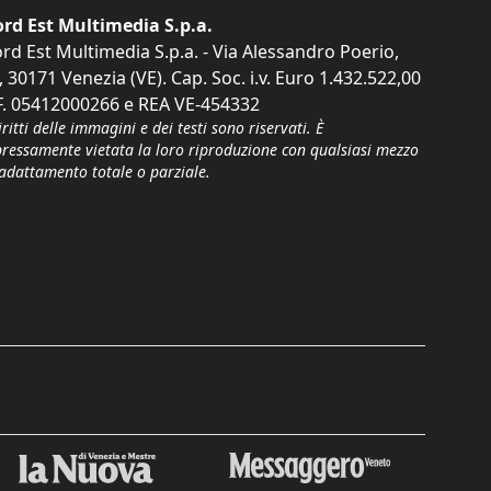
rd Est Multimedia S.p.a.
rd Est Multimedia S.p.a. - Via Alessandro Poerio,
, 30171 Venezia (VE). Cap. Soc. i.v. Euro 1.432.522,00
F. 05412000266 e REA VE-454332
iritti delle immagini e dei testi sono riservati. È
pressamente vietata la loro riproduzione con qualsiasi mezzo
'adattamento totale o parziale.