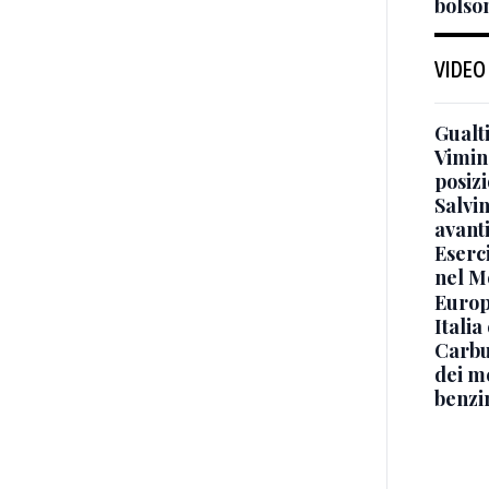
bolson
VIDEO
Gualti
Vimin
posizi
Salvi
avant
Eserci
nel M
Europe
Italia
Carbu
dei me
benzi