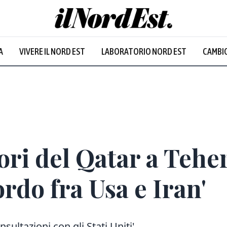
A
VIVERE IL NORD EST
LABORATORIO NORD EST
CAMBIO
ori del Qatar a Tehe
rdo fra Usa e Iran'
sultazioni con gli Stati Uniti'