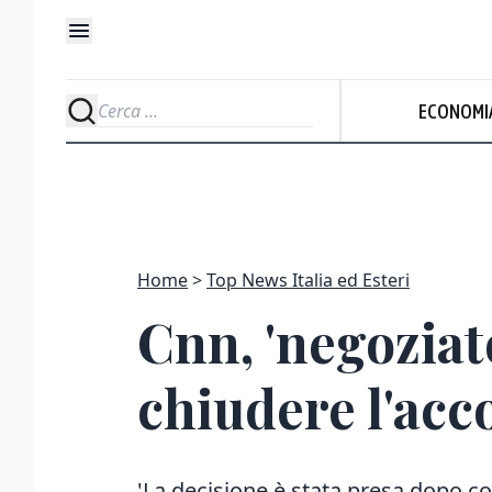
ECONOMI
Home
Top News Italia ed Esteri
Cnn, 'negoziat
chiudere l'acco
'La decisione è stata presa dopo con