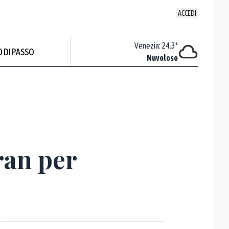
ACCEDI
Udine
:
22.6
°
Venezia
:
24.3
°
 DI PASSO
Nuvoloso
Nuvoloso
ran per