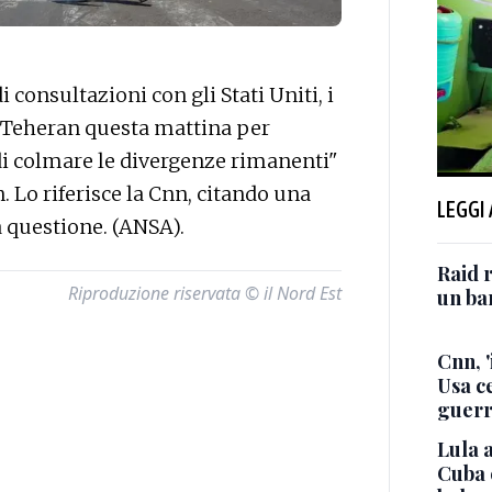
consultazioni con gli Stati Uniti, i
 a Teheran questa mattina per
 di colmare le divergenze rimanenti"
n. Lo riferisce la Cnn, citando una
LEGGI
 questione. (ANSA).
Raid r
Riproduzione riservata © il Nord Est
un bam
Cnn, '
Usa ce
guerr
Lula a
Cuba 