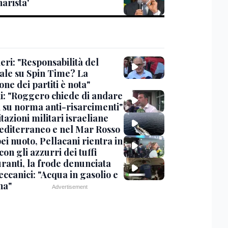
arista'
eri: "Responsabilità del
ale su Spin Time? La
one dei partiti è nota"
ni: "Roggero chiede di andare
i su norma anti-risarcimenti"
tazioni militari israeliane
editerraneo e nel Mar Rosso
i nuoto, Pellacani rientra in
 con gli azzurri dei tuffi
ranti, la frode denunciata
ccanici: "Acqua in gasolio e
na"