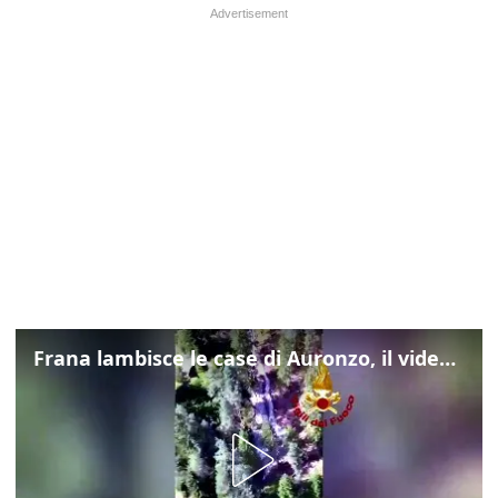
Frana lambisce le case di Auronzo, il video dall'elicottero dei vigili del fuoco