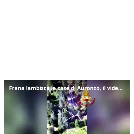
Frana lambisce le case di Auronzo, il video dall'elicottero dei vigili del fuoco