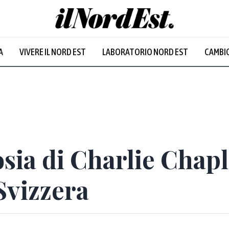
A
VIVERE IL NORD EST
LABORATORIO NORD EST
CAMBIO
osia di Charlie Chapl
Svizzera