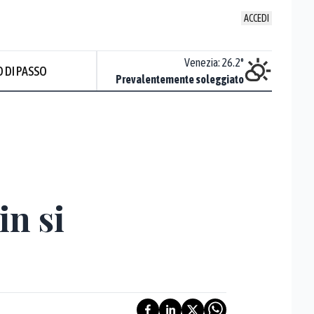
ACCEDI
Udine
:
26.4
°
Venezia
:
26.2
°
 DI PASSO
Sereno
Prevalentemente soleggiato
Prev
in si