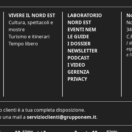
VIVERE IL NORD EST
LABORATORIO
No
Cultura, spettacoli e
NORD EST
No
mostre
EVENTI NEM
34
Turismo e itinerari
LE GUIDE
C.
I d
Tempo libero
I DOSSIER
es
NEWSLETTER
e l
PODCAST
I VIDEO
GERENZA
PRIVACY
o clienti è a tua completa disposizione.
 una mail a
servizioclienti@grupponem.it
.