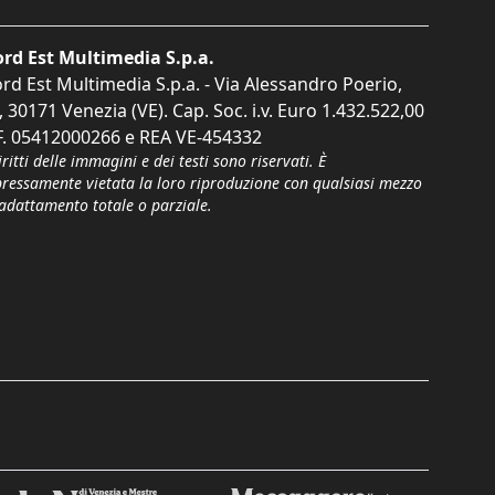
rd Est Multimedia S.p.a.
rd Est Multimedia S.p.a. - Via Alessandro Poerio,
, 30171 Venezia (VE). Cap. Soc. i.v. Euro 1.432.522,00
F. 05412000266 e REA VE-454332
iritti delle immagini e dei testi sono riservati. È
pressamente vietata la loro riproduzione con qualsiasi mezzo
'adattamento totale o parziale.