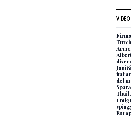
VIDEO
Firmat
Turch
Armon
Albert
diver
Joni S
italia
del m
Sparat
Thaila
I mig
spiag
Europ