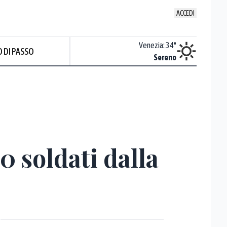
ACCEDI
Udine
:
35.3
°
Venezia
:
34
°
 DI PASSO
Nuvoloso
Sereno
Prev
0 soldati dalla