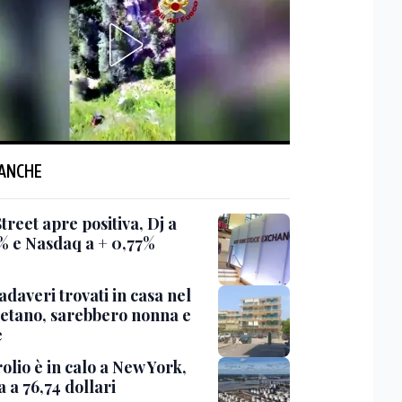
 ANCHE
treet apre positiva, Dj a
% e Nasdaq a + 0,77%
daveri trovati in casa nel
etano, sarebbero nonna e
e
rolio è in calo a New York,
a a 76,74 dollari