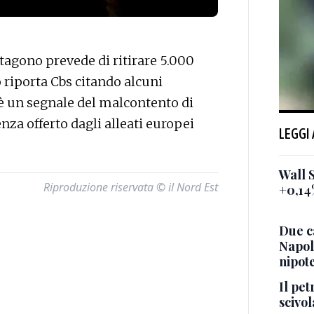
agono prevede di ritirare 5.000
 riporta Cbs citando alcuni
 è un segnale del malcontento di
nza offerto dagli alleati europei
LEGGI
Wall S
Riproduzione riservata © il Nord Est
+0,14
Due ca
Napol
nipot
Il pet
scivol