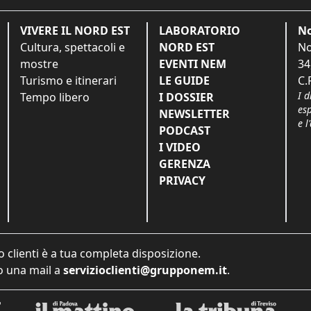
VIVERE IL NORD EST
LABORATORIO
No
Cultura, spettacoli e
NORD EST
No
mostre
EVENTI NEM
34
Turismo e itinerari
LE GUIDE
C.
I d
Tempo libero
I DOSSIER
es
NEWSLETTER
e l
PODCAST
I VIDEO
GERENZA
PRIVACY
o clienti è a tua completa disposizione.
 una mail a
servizioclienti@grupponem.it
.