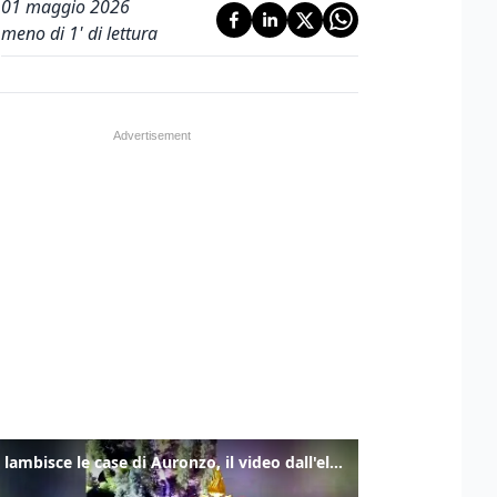
01 maggio 2026
meno di 1' di lettura
Frana lambisce le case di Auronzo, il video dall'elicottero dei vigili del fuoco