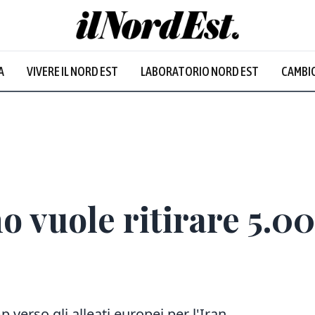
A
VIVERE IL NORD EST
LABORATORIO NORD EST
CAMBIO
o vuole ritirare 5.00
verso gli alleati europei per l'Iran