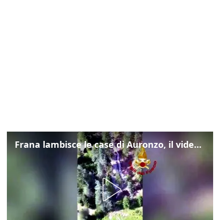
Frana lambisce le case di Auronzo, il video dall'elicottero dei vigili del fuoco