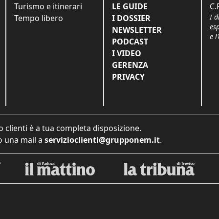
Turismo e itinerari
LE GUIDE
C.
I d
Tempo libero
I DOSSIER
es
NEWSLETTER
e l
PODCAST
I VIDEO
GERENZA
PRIVACY
o clienti è a tua completa disposizione.
 una mail a
servizioclienti@grupponem.it
.