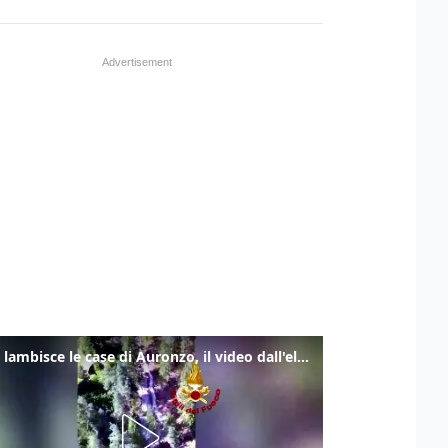
Frana lambisce le case di Auronzo, il video dall'elicottero dei vigili del fuoco