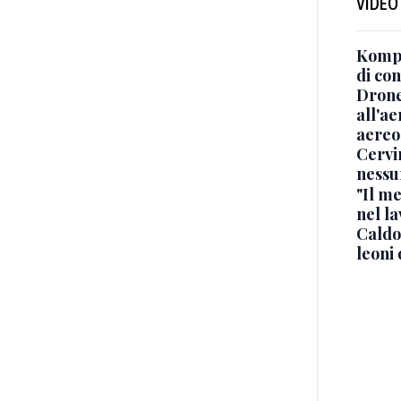
VIDEO
Kompa
di co
Drone
all'ae
aereo
Cervi
nessu
"Il me
nel l
Caldo
leoni