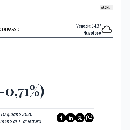
ACCEDI
Udine
:
34.4
°
Venezia
:
34.3
°
 DI PASSO
Nuvoloso
Nuvoloso
Prev
-0,71%)
10 giugno 2026
meno di 1' di lettura