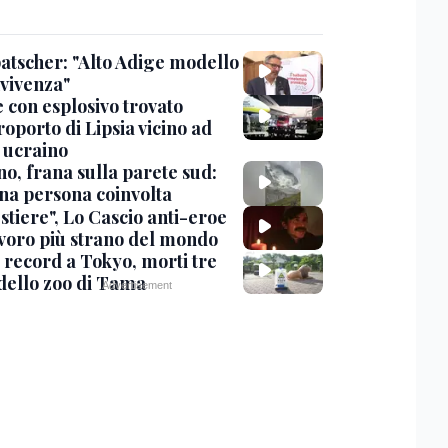
tscher: "Alto Adige modello
nvivenza"
 con esplosivo trovato
roporto di Lipsia vicino ad
 ucraino
no, frana sulla parete sud:
na persona coinvolta
stiere", Lo Cascio anti-eroe
avoro più strano del mondo
 record a Tokyo, morti tre
 dello zoo di Tama