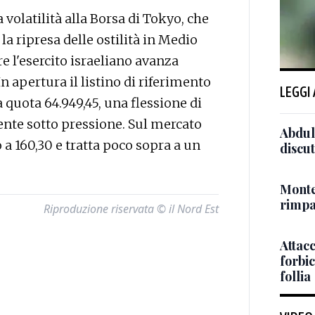
volatilità alla Borsa di Tokyo, che
a ripresa delle ostilità in Medio
tre l'esercito israeliano avanza
n apertura il listino di riferimento
LEGGI
 quota 64.949,45, una flessione di
nte sotto pressione. Sul mercato
Abdul 
o a 160,30 e tratta poco sopra a un
discut
Monte
rimpat
Riproduzione riservata © il Nord Est
Attacc
forbic
follia