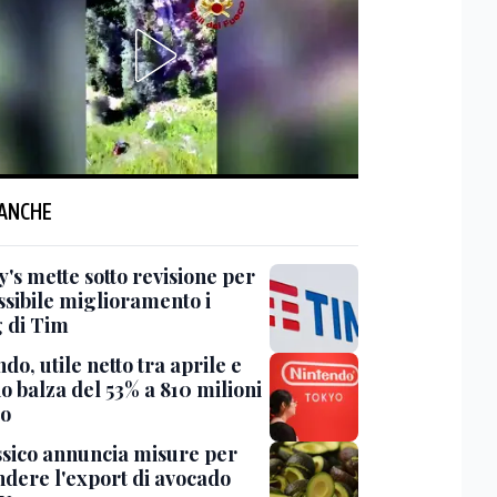
 ANCHE
's mette sotto revisione per
ssibile miglioramento i
g di Tim
do, utile netto tra aprile e
o balza del 53% a 810 milioni
ro
ssico annuncia misure per
ndere l'export di avocado