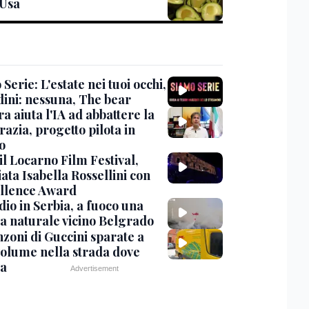
 Usa
Serie: L'estate nei tuoi occhi,
dini: nessuna, The bear
ra aiuta l'IA ad abbattere la
azia, progetto pilota in
o
 il Locarno Film Festival,
ata Isabella Rossellini con
ellence Award
io in Serbia, a fuoco una
va naturale vicino Belgrado
nzoni di Guccini sparate a
 volume nella strada dove
va