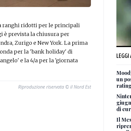
anghi ridotti per le principali
i è prevista la chiusura per
Londra, Zurigo e New York. La prima
onda per la 'bank holiday' di
LEGGI
angelo' e la 4/a per la 'giornata
Moody
un po
ratin
Riproduzione riservata © il Nord Est
Ninten
giugn
di eu
Il Me
ripre