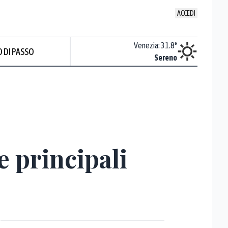
ACCEDI
Udine
:
30.4
°
Venezia
:
31.8
°
 DI PASSO
Nuvoloso
Sereno
Prev
e principali