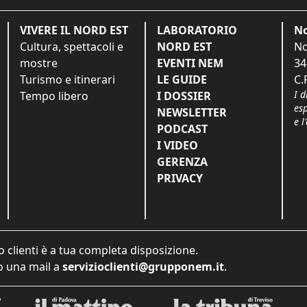
VIVERE IL NORD EST
LABORATORIO
No
Cultura, spettacoli e
NORD EST
No
mostre
EVENTI NEM
34
Turismo e itinerari
LE GUIDE
C.
I d
Tempo libero
I DOSSIER
es
NEWSLETTER
e l
PODCAST
I VIDEO
GERENZA
PRIVACY
o clienti è a tua completa disposizione.
 una mail a
servizioclienti@grupponem.it
.