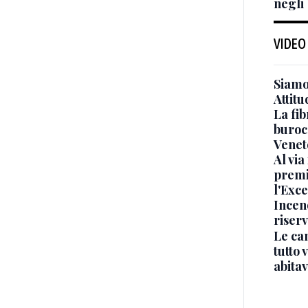
negli
VIDEO
Siamo 
Attitu
La fib
burocr
Venet
Al via
premi
l'Exc
Incend
riser
Le ca
tutto
abita