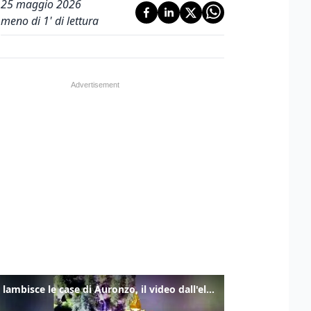
25 maggio 2026
meno di 1' di lettura
Frana lambisce le case di Auronzo, il video dall'elicottero dei vigili del fuoco