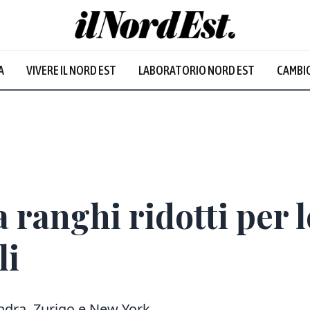
A
VIVERE IL NORD EST
LABORATORIO NORD EST
CAMBIO
 ranghi ridotti per l
li
ndra, Zurigo e New York