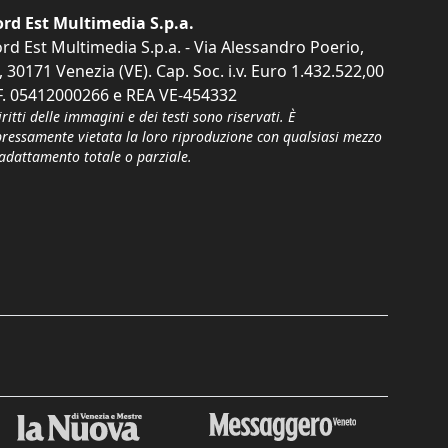
rd Est Multimedia S.p.a.
rd Est Multimedia S.p.a. - Via Alessandro Poerio,
, 30171 Venezia (VE). Cap. Soc. i.v. Euro 1.432.522,00
F. 05412000266 e REA VE-454332
iritti delle immagini e dei testi sono riservati. È
pressamente vietata la loro riproduzione con qualsiasi mezzo
'adattamento totale o parziale.