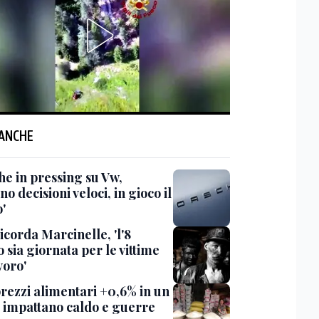
 ANCHE
he in pressing su Vw,
no decisioni veloci, in gioco il
'
icorda Marcinelle, 'l'8
 sia giornata per le vittime
voro'
prezzi alimentari +0,6% in un
 impattano caldo e guerre