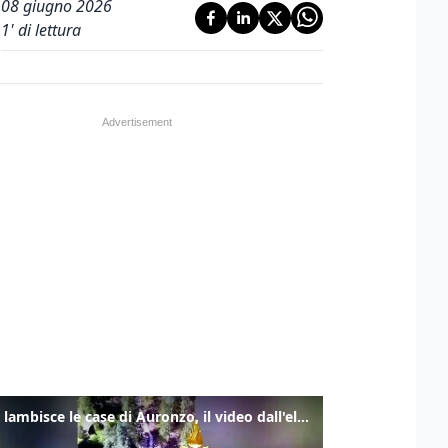
08 giugno 2026
1
' di lettura
Frana lambisce le case di Auronzo, il video dall'elicottero dei vigili del fuoco