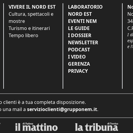
VIVERE IL NORD EST
LABORATORIO
No
Cultura, spettacoli e
NORD EST
No
mostre
EVENTI NEM
34
Turismo e itinerari
LE GUIDE
C.
I d
Tempo libero
I DOSSIER
es
NEWSLETTER
e l
PODCAST
I VIDEO
GERENZA
PRIVACY
o clienti è a tua completa disposizione.
 una mail a
servizioclienti@grupponem.it
.