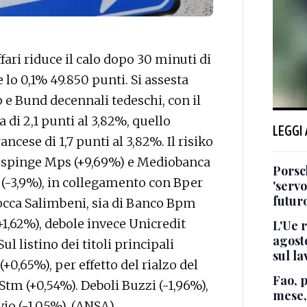
ari riduce il calo dopo 30 minuti di
 lo 0,1% 49.850 punti. Si assesta
tp e Bund decennali tedeschi, con il
 di 2,1 punti al 3,82%, quello
LEGGI
ancese di 1,7 punti al 3,82%. Il risiko
na spinge Mps (+9,69%) e Mediobanca
Porsc
a (-3,9%), in collegamento con Bper
'servo
futuro
 Rocca Salimbeni, sia di Banco Bpm
+1,62%), debole invece Unicredit
L'Ue r
agosto
l listino dei titoli principali
sul la
0,65%), per effetto del rialzo del
Fao, 
Stm (+0,54%). Deboli Buzzi (-1,96%),
mese,
Avio (-1,05%). (ANSA).