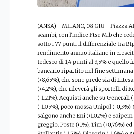
(ANSA) - MILANO, 08 GIU - Piazza Aff
scambi, con l'indice Ftse Mib che cede
sotto i 77 punti il differenziale tra B
rendimento annuo italiano in crescita
tedesco di 1,4 punti al 3,5% e quello fr
bancario ripartito nel fine settima
(+8,65%), che sono prede sia di Intes
(+4,2%), che rileverà gli sportelli di
(-1,21%). Acquisti anche su Generali (
(-1,05%), poco mossa Unipol (-0,3%). Su
salgono anche Eni (+1,02%) e Saipem (+
greggio, Poste (+1%), Tim (+0,76%) ed 
Stellantis (-1,7%), Diasorin (-1,6%) e 