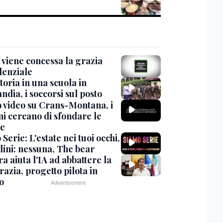
viene concessa la grazia
denziale
oria in una scuola in
ndia, i soccorsi sul posto
 video su Crans-Montana, i
ni cercano di sfondare le
te
Serie: L'estate nei tuoi occhi,
dini: nessuna, The bear
ra aiuta l'IA ad abbattere la
azia, progetto pilota in
o