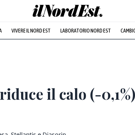
A
VIVERE IL NORD EST
LABORATORIO NORD EST
CAMBIO
Prevalentem
iduce il calo (-0,1%
sa, Stellantis e Diasorin