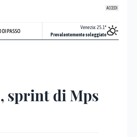
ACCEDI
Udine
:
24.8
°
Venezia
:
25.1
°
 DI PASSO
ente soleggiato
Prevalentemente soleggiato
Prev
), sprint di Mps