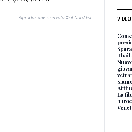
Riproduzione riservata © il Nord Est
VIDEO
Come 
presi
Sparat
Thaila
Nuovo
giova
vetra
Siamo 
Attitu
La fib
burocr
Venet