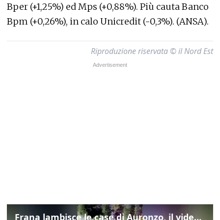
Bper (+1,25%) ed Mps (+0,88%). Più cauta Banco
Bpm (+0,26%), in calo Unicredit (-0,3%). (ANSA).
Riproduzione riservata © il Nord Est
Frana lambisce le case di Auronzo, il video dall'elicottero dei vigili del fuoco