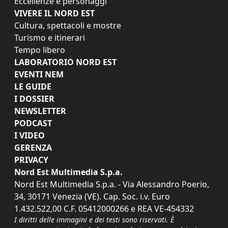
Eccellenze e personaggi
VIVERE IL NORD EST
Cultura, spettacoli e mostre
Turismo e itinerari
Tempo libero
LABORATORIO NORD EST
EVENTI NEM
LE GUIDE
I DOSSIER
NEWSLETTER
PODCAST
I VIDEO
GERENZA
PRIVACY
Nord Est Multimedia S.p.a.
Nord Est Multimedia S.p.a. - Via Alessandro Poerio,
34, 30171 Venezia (VE). Cap. Soc. i.v. Euro
1.432.522,00 C.F. 05412000266 e REA VE-454332
I diritti delle immagini e dei testi sono riservati. È