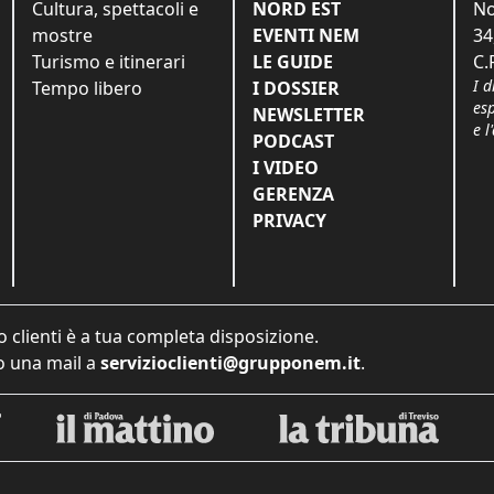
Cultura, spettacoli e
NORD EST
No
mostre
EVENTI NEM
34
Turismo e itinerari
LE GUIDE
C.
I d
Tempo libero
I DOSSIER
es
NEWSLETTER
e l
PODCAST
I VIDEO
GERENZA
PRIVACY
o clienti è a tua completa disposizione.
 una mail a
servizioclienti@grupponem.it
.