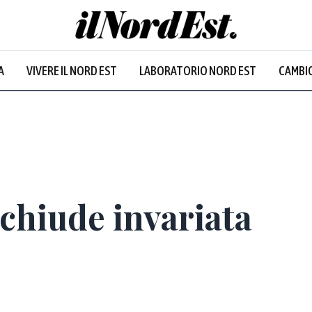
A
VIVERE IL NORD EST
LABORATORIO NORD EST
CAMBIO
Prevalentem
chiude invariata