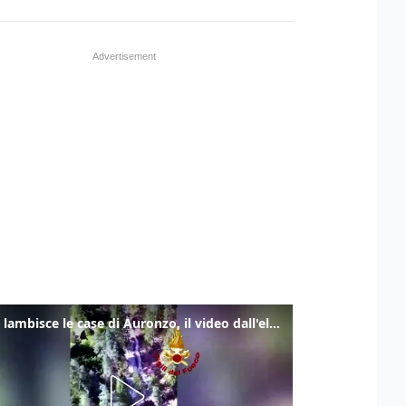
Frana lambisce le case di Auronzo, il video dall'elicottero dei vigili del fuoco