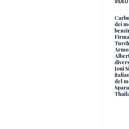
VIDEO
Carbu
dei me
benzi
Firmat
Turch
Armon
Albert
diver
Joni S
italia
del m
Sparat
Thaila