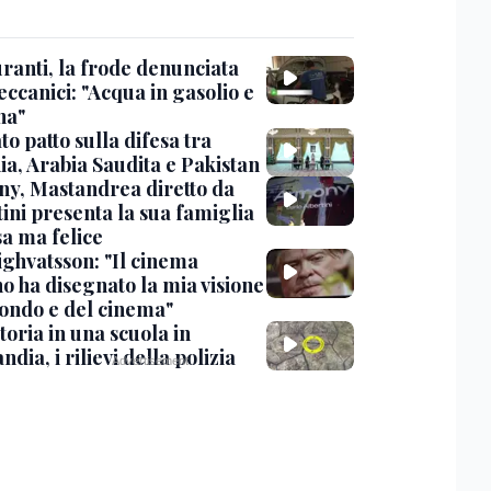
ranti, la frode denunciata
ccanici: "Acqua in gasolio e
na"
o patto sulla difesa tra
ia, Arabia Saudita e Pakistan
y, Mastandrea diretto da
ini presenta la sua famiglia
sa ma felice
ighvatsson: "Il cinema
no ha disegnato la mia visione
ondo e del cinema"
oria in una scuola in
ndia, i rilievi della polizia