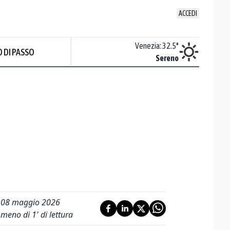
ACCEDI
Udine
:
32.9
°
Venezia
:
32.5
°
 DI PASSO
ente soleggiato
Sereno
Prev
08 maggio 2026
meno di 1' di lettura