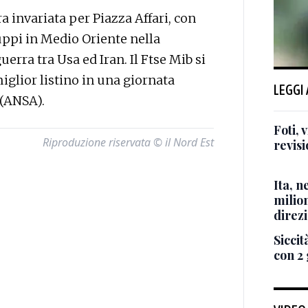
invariata per Piazza Affari, con
luppi in Medio Oriente nella
guerra tra Usa ed Iran. Il Ftse Mib si
iglior listino in una giornata
LEGGI
 (ANSA).
Foti,
Riproduzione riservata © il Nord Est
revisi
Ita, 
milio
direzi
Siccità
con 2 