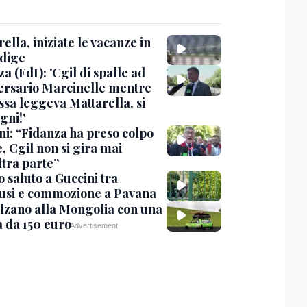
ella, iniziate le vacanze in
Adige
a (FdI): 'Cgil di spalle ad
ersario Marcinelle mentre
ssa leggeva Mattarella, si
gni!'
ni: “Fidanza ha preso colpo
e, Cgil non si gira mai
ltra parte”
 saluto a Guccini tra
usi e commozione a Pavana
lzano alla Mongolia con una
 da 150 euro