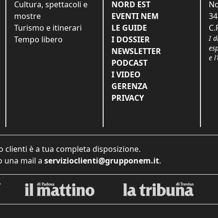
Cultura, spettacoli e
NORD EST
No
mostre
EVENTI NEM
34
Turismo e itinerari
LE GUIDE
C.
I d
Tempo libero
I DOSSIER
es
NEWSLETTER
e l
PODCAST
I VIDEO
GERENZA
PRIVACY
o clienti è a tua completa disposizione.
 una mail a
servizioclienti@grupponem.it
.