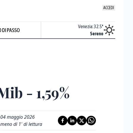
ACCEDI
Udine
:
32.9
°
Venezia
:
32.5
°
 DI PASSO
ente soleggiato
Sereno
Prev
Mib - 1,59%
04 maggio 2026
meno di 1' di lettura