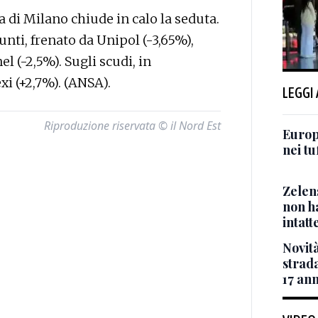
di Milano chiude in calo la seduta.
unti, frenato da Unipol (-3,65%),
el (-2,5%). Sugli scudi, in
i (+2,7%). (ANSA).
LEGGI
Riproduzione riservata © il Nord Est
Europ
nei tu
Zelen
non ha
intatt
Novità
strada
17 ann