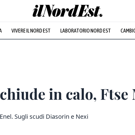
A
VIVERE IL NORD EST
LABORATORIO NORD EST
CAMBIO
Prevalentem
chiude in calo, Ftse 
Enel. Sugli scudi Diasorin e Nexi