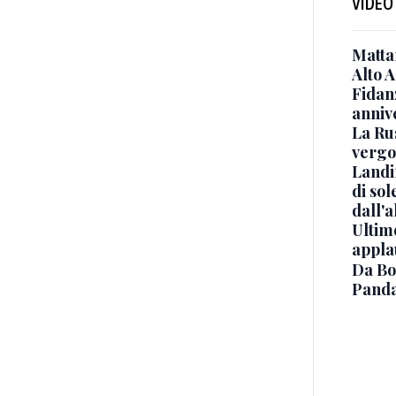
VIDEO
Mattar
Alto 
Fidanz
anniv
La Ru
vergo
Landi
di sol
dall'a
Ultimo
appla
Da Bo
Panda