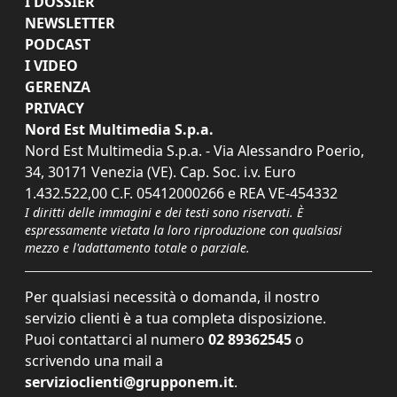
I DOSSIER
NEWSLETTER
PODCAST
I VIDEO
GERENZA
PRIVACY
Nord Est Multimedia S.p.a.
Nord Est Multimedia S.p.a. - Via Alessandro Poerio,
34, 30171 Venezia (VE). Cap. Soc. i.v. Euro
1.432.522,00 C.F. 05412000266 e REA VE-454332
I diritti delle immagini e dei testi sono riservati. È
espressamente vietata la loro riproduzione con qualsiasi
mezzo e l'adattamento totale o parziale.
Per qualsiasi necessità o domanda, il nostro
servizio clienti è a tua completa disposizione.
Puoi contattarci al numero
02 89362545
o
scrivendo una mail a
servizioclienti@grupponem.it
.