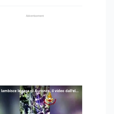
Frana lambisce le case di Auronzo, il video dall'elicottero dei vigili del fuoco