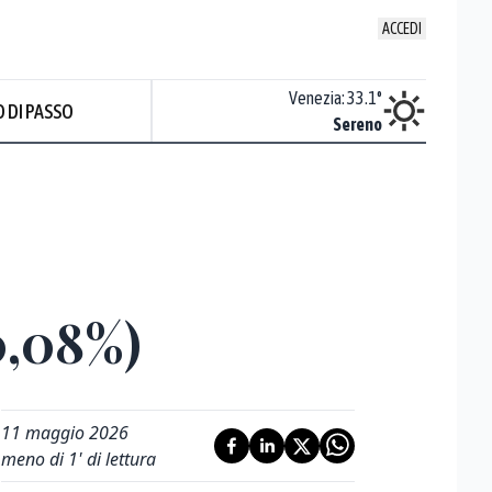
ACCEDI
Udine
:
30.5
°
Venezia
:
33.1
°
 DI PASSO
ente soleggiato
Sereno
Prev
0,08%)
11 maggio 2026
meno di 1' di lettura