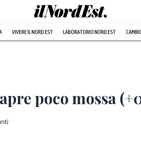
A
VIVERE IL NORD EST
LABORATORIO NORD EST
CAMBIO
Prevalentem
 apre poco mossa (+
unti