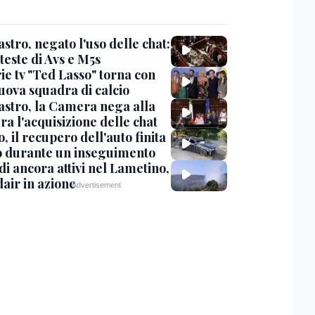
stro, negato l'uso delle chat:
teste di Avs e M5s
ie tv "Ted Lasso" torna con
uova squadra di calcio
stro, la Camera nega alla
a l'acquisizione delle chat
, il recupero dell'auto finita
o durante un inseguimento
i ancora attivi nel Lametino,
air in azione