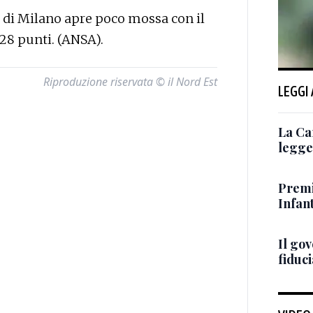
di Milano apre poco mossa con il
28 punti. (ANSA).
Riproduzione riservata © il Nord Est
LEGGI
La Ca
legge 
Premi
Infant
Il go
fiduci