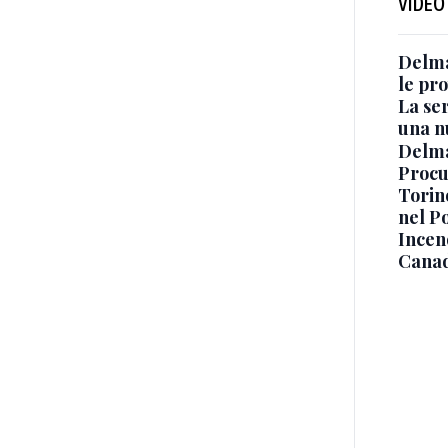
VIDEO
Delma
le pro
La ser
una n
Delma
Procur
Torino
nel P
Incend
Canad