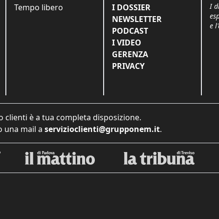
I d
Tempo libero
I DOSSIER
es
NEWSLETTER
e l
PODCAST
I VIDEO
GERENZA
PRIVACY
o clienti è a tua completa disposizione.
 una mail a
servizioclienti@grupponem.it
.