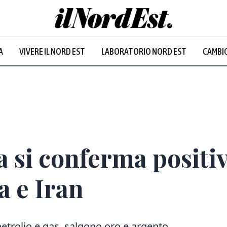
A
VIVERE IL NORD EST
LABORATORIO NORD EST
CAMBIO
Prevalentem
a si conferma positiv
a e Iran
petrolio e gas, salgono oro e argento