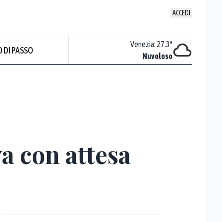
ACCEDI
Udine
:
27
°
Venezia
:
27.3
°
 DI PASSO
ente soleggiato
Nuvoloso
Prev
a con attesa