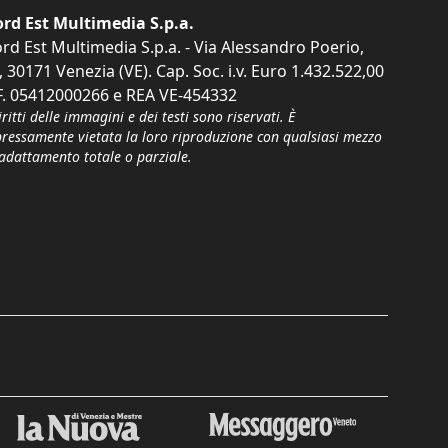
rd Est Multimedia S.p.a.
rd Est Multimedia S.p.a. - Via Alessandro Poerio,
, 30171 Venezia (VE). Cap. Soc. i.v. Euro 1.432.522,00
F. 05412000266 e REA VE-454332
iritti delle immagini e dei testi sono riservati. È
pressamente vietata la loro riproduzione con qualsiasi mezzo
'adattamento totale o parziale.