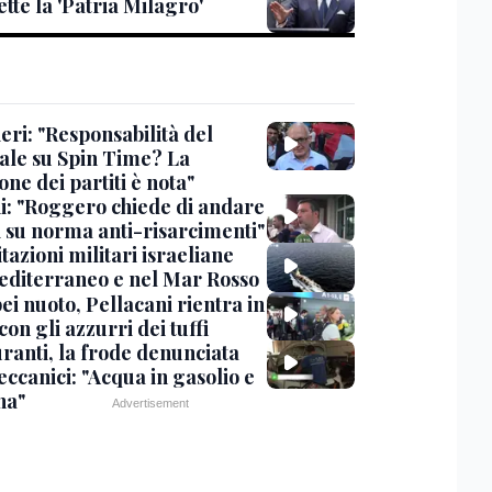
tte la 'Patria Milagro'
eri: "Responsabilità del
ale su Spin Time? La
one dei partiti è nota"
ni: "Roggero chiede di andare
i su norma anti-risarcimenti"
tazioni militari israeliane
editerraneo e nel Mar Rosso
i nuoto, Pellacani rientra in
 con gli azzurri dei tuffi
ranti, la frode denunciata
ccanici: "Acqua in gasolio e
na"