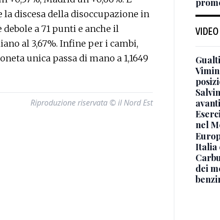
prome
 la discesa della disoccupazione in
debole a 71 punti e anche il
VIDEO
iano al 3,67%. Infine per i cambi,
moneta unica passa di mano a 1,1649
Gualti
Vimin
posizi
Salvi
avant
Riproduzione riservata © il Nord Est
Eserci
nel M
Europe
Italia
Carbu
dei me
benzi