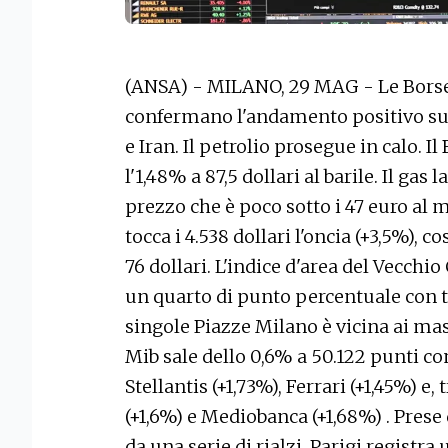
(ANSA) - MILANO, 29 MAG - Le Borse 
confermano l'andamento positivo sull'
e Iran. Il petrolio prosegue in calo. Il 
l'1,48% a 87,5 dollari al barile. Il gas
prezzo che è poco sotto i 47 euro al 
tocca i 4.538 dollari l'oncia (+3,5%), 
76 dollari. L'indice d'area del Vecchi
un quarto di punto percentuale con te
singole Piazze Milano è vicina ai mass
Mib sale dello 0,6% a 50.122 punti con
Stellantis (+1,73%), Ferrari (+1,45%) e,
(+1,6%) e Mediobanca (+1,68%) . Prese 
da una serie di rialzi. Parigi registr