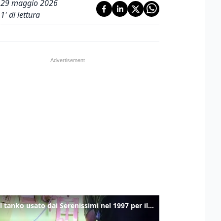
29 maggio 2026
1
' di lettura
Ecco il tanko usato dai Serenissimi nel 1997 per il blitz a San Marco