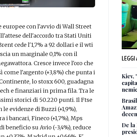
europee con l'avvio di Wall Street
attese dell'accordo tra Stati Uniti
Brent cede l'1,7% a 92 dollari e il wti
 lascia un marginale 0,1% con il
LEGGI
megawattora. Cresce invece l'oro che
così come l'argento (+3,8%) che punta i
Kiev, 
o Continente, lo stoxx 600, guadagna
capita
nemic
ch e finanziari in prima fila. Tra le
imi storici di 50.220 punti. Il Ftse
Brasil
Amazz
 le evidenze di Buzzi (+1,9%),
decen
 tra i bancari, Fineco (+1,7%), Mps
De la 
di beneficio su Avio (-3,4%), reduce
presi
a un +0,37%, Madrid un +0,66%. E'