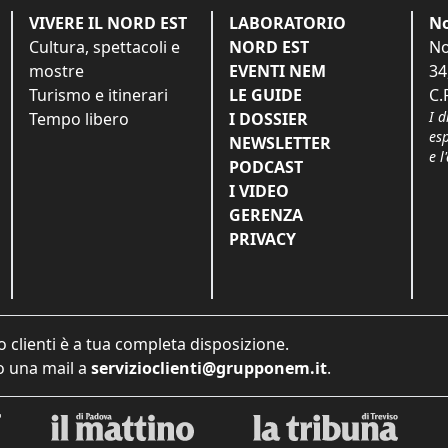
VIVERE IL NORD EST
LABORATORIO
No
Cultura, spettacoli e
NORD EST
No
mostre
EVENTI NEM
34
Turismo e itinerari
LE GUIDE
C.
I d
Tempo libero
I DOSSIER
es
NEWSLETTER
e l
PODCAST
I VIDEO
GERENZA
PRIVACY
o clienti è a tua completa disposizione.
 una mail a
servizioclienti@grupponem.it
.