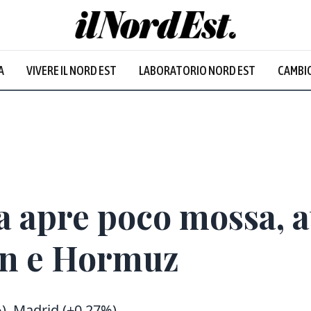
A
VIVERE IL NORD EST
LABORATORIO NORD EST
CAMBIO
Prevalentem
a apre poco mossa, a
ran e Hormuz
%), Madrid (+0,27%)