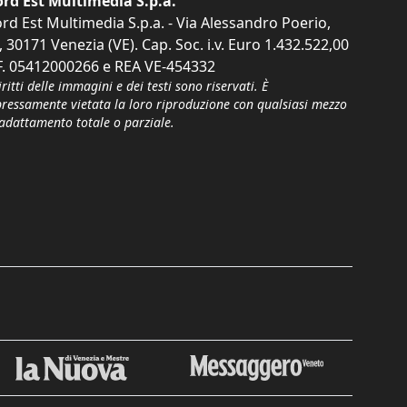
rd Est Multimedia S.p.a.
rd Est Multimedia S.p.a. - Via Alessandro Poerio,
, 30171 Venezia (VE). Cap. Soc. i.v. Euro 1.432.522,00
F. 05412000266 e REA VE-454332
iritti delle immagini e dei testi sono riservati. È
pressamente vietata la loro riproduzione con qualsiasi mezzo
'adattamento totale o parziale.