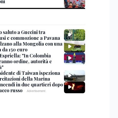
oni
 saluto a Guccini tra
usi e commozione a Pavana
lzano alla Mongolia con una
 da 150 euro
 Espriella: "In Colombia
ranno ordine, autorità e
à"
esidente di Taiwan ispeziona
rcitazioni della Marina
incendi in due quartieri dopo
tacco russo