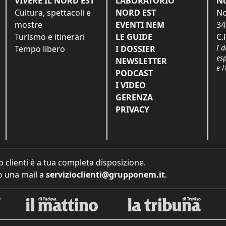
VIVERE IL NORD EST
LABORATORIO
No
Cultura, spettacoli e
NORD EST
No
mostre
EVENTI NEM
34
Turismo e itinerari
LE GUIDE
C.
I d
Tempo libero
I DOSSIER
es
NEWSLETTER
e l
PODCAST
I VIDEO
GERENZA
PRIVACY
o clienti è a tua completa disposizione.
 una mail a
servizioclienti@grupponem.it
.