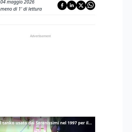
04 maggio 2026
meno di 1' di lettura
Ecco il tanko usato dai Serenissimi nel 1997 per il blitz a San Marco