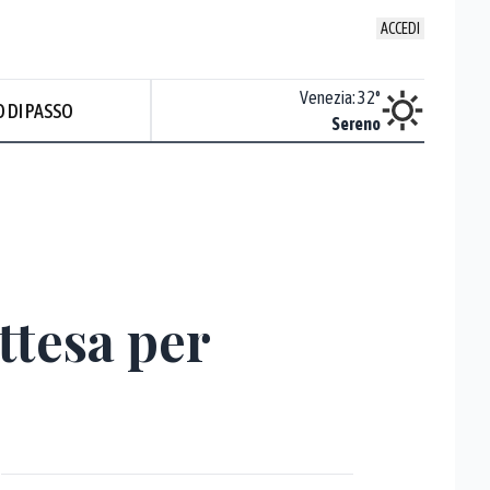
ACCEDI
Udine
:
32.2
°
Venezia
:
32
°
 DI PASSO
ente soleggiato
Sereno
Prev
ttesa per