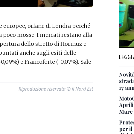
 europee, orfane di Londra perché
ta poco mosse. I mercati restano alla
iapertura dello stretto di Hormuz e
puntati anche sugli esiti delle
LEGGI
+0,09%) e Francoforte (-0,07%). Sale
Novità
strada
17 ann
Riproduzione riservata © il Nord Est
MotoG
Aprili
Marc
Protes
per il