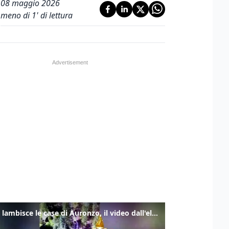
08 maggio 2026
meno di 1' di lettura
Frana lambisce le case di Auronzo, il video dall'elicottero dei vigili del fuoco