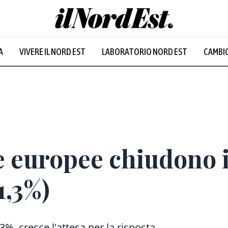
A
VIVERE IL NORD EST
LABORATORIO NORD EST
CAMBIO
e europee chiudono i
1,3%)
3%, cresce l'attesa per la risposta