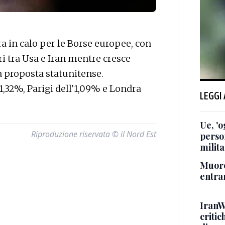
in calo per le Borse europee, con
tri tra Usa e Iran mentre cresce
la proposta statunitense.
'1,32%, Parigi dell'1,09% e Londra
LEGGI
Ue, 'o
Riproduzione riservata © il Nord Est
perso
milita
Muore
entra
IranW
critic