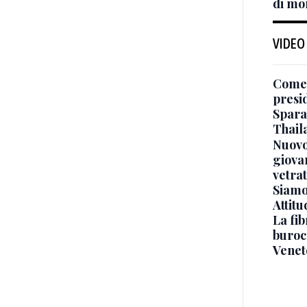
di mo
VIDEO
Come 
presi
Sparat
Thaila
Nuovo
giova
vetra
Siamo 
Attitu
La fib
burocr
Venet