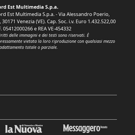
rd Est Multimedia S.p.a.
rd Est Multimedia S.p.a. - Via Alessandro Poerio,
, 30171 Venezia (VE). Cap. Soc. i.v. Euro 1.432.522,00
F. 05412000266 e REA VE-454332
iritti delle immagini e dei testi sono riservati. È
pressamente vietata la loro riproduzione con qualsiasi mezzo
'adattamento totale o parziale.