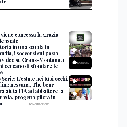
rte'
viene concessa la grazia
denziale
oria in una scuola in
ndia, i soccorsi sul posto
 video su Crans-Montana, i
ni cercano di sfondare le
te
Serie: L'estate nei tuoi occhi,
dini: nessuna, The bear
ra aiuta l'IA ad abbattere la
azia, progetto pilota in
o