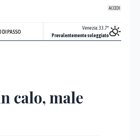
ACCEDI
Udine
:
34.5
°
Venezia
:
33.7
°
 DI PASSO
Nuvoloso
Prevalentemente soleggiato
Prev
n calo, male