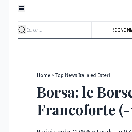
ECONOMI
Home
Top News Italia ed Esteri
Borsa: le Bors
Francoforte (-
Parigi perde l'1,09% e Londra lo 0,4