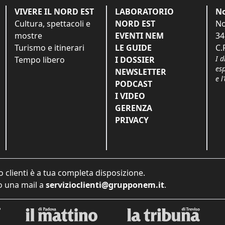
VIVERE IL NORD EST
LABORATORIO
No
Cultura, spettacoli e
NORD EST
No
mostre
EVENTI NEM
34
Turismo e itinerari
LE GUIDE
C.
I d
Tempo libero
I DOSSIER
es
NEWSLETTER
e l
PODCAST
I VIDEO
GERENZA
PRIVACY
o clienti è a tua completa disposizione.
 una mail a
servizioclienti@grupponem.it
.