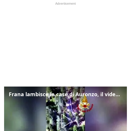
Frana lambisce le case di Auronzo, il video dall'elicottero dei vigili del fuoco