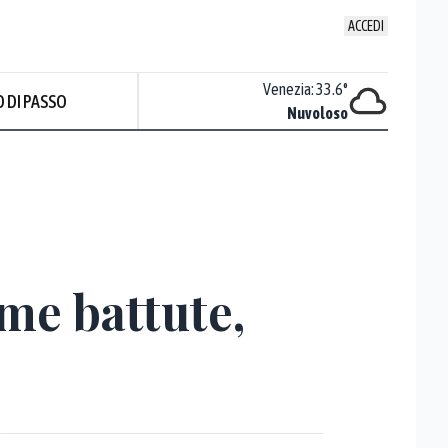
ACCEDI
Udine
:
26.7
°
Venezia
:
33.6
°
 DI PASSO
ente soleggiato
Nuvoloso
me battute,