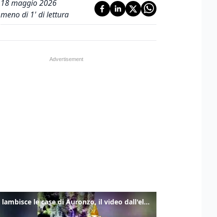
18 maggio 2026
meno di 1' di lettura
Frana lambisce le case di Auronzo, il video dall'elicottero dei vigili del fuoco