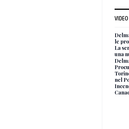
VIDEO
Delma
le pro
La ser
una n
Delma
Procur
Torino
nel P
Incend
Canad