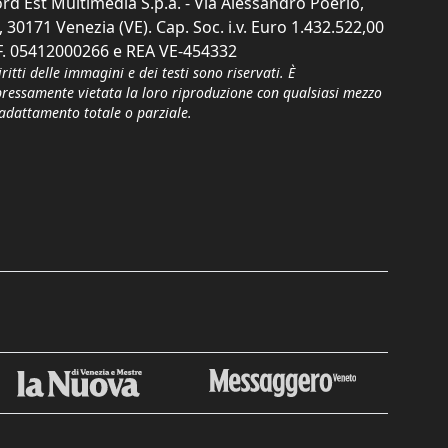
rd Est Multimedia S.p.a. - Via Alessandro Poerio,
, 30171 Venezia (VE). Cap. Soc. i.v. Euro 1.432.522,00
F. 05412000266 e REA VE-454332
iritti delle immagini e dei testi sono riservati. È
pressamente vietata la loro riproduzione con qualsiasi mezzo
'adattamento totale o parziale.