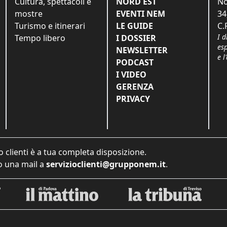
Cultura, spettacoli e
NORD EST
No
mostre
EVENTI NEM
34
Turismo e itinerari
LE GUIDE
C.
I d
Tempo libero
I DOSSIER
es
NEWSLETTER
e l
PODCAST
I VIDEO
GERENZA
PRIVACY
o clienti è a tua completa disposizione.
 una mail a
servizioclienti@grupponem.it
.