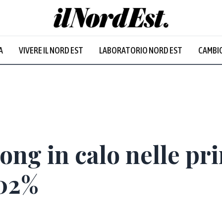
A
VIVERE IL NORD EST
LABORATORIO NORD EST
CAMBIO
Prevalentem
ng in calo nelle pri
,02%