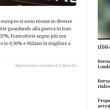
europee si sono mosse in diverse
utte guardando alla guerra in Iran.
0,17%, Francoforte segno più ma
o lo 0,36% e Milano la migliore a
LEGGI
Borsa:
Riproduzione riservata © il Nord Est
Londr
Borsa
rialz
Propa
arres