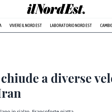
A
VIVERE IL NORD EST
LABORATORIO NORD EST
CAMBIO
Prevalentem
chiude a diverse vel
Iran
lano in rialzo, Francoforte piatta