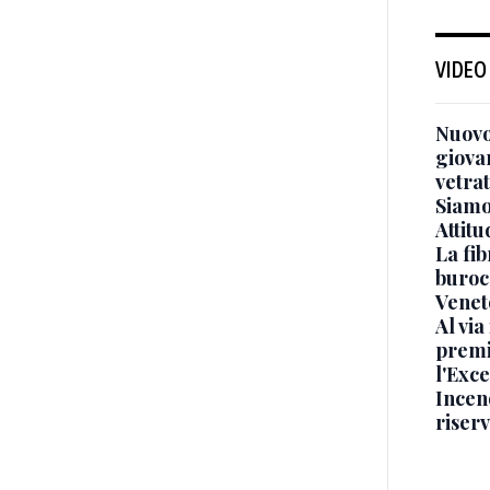
VIDEO
Nuovo
giova
vetra
Siamo 
Attitu
La fib
burocr
Venet
Al via
premi
l'Exc
Incend
riser