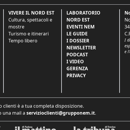
VIVERE IL NORD EST
LABORATORIO
No
Cultura, spettacoli e
NORD EST
No
mostre
EVENTI NEM
34
Turismo e itinerari
LE GUIDE
C.
I d
Tempo libero
I DOSSIER
es
NEWSLETTER
e l
PODCAST
I VIDEO
GERENZA
PRIVACY
o clienti è a tua completa disposizione.
 una mail a
servizioclienti@grupponem.it
.