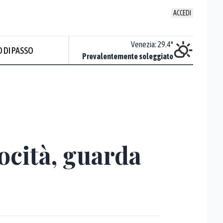
ACCEDI
Udine
:
30
°
Venezia
:
29.4
°
 DI PASSO
ente soleggiato
Prevalentemente soleggiato
ocità, guarda