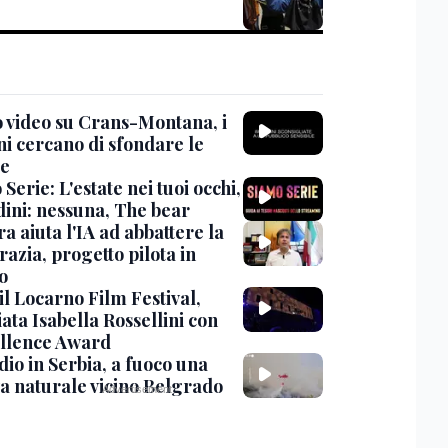
 video su Crans-Montana, i
ni cercano di sfondare le
te
Serie: L'estate nei tuoi occhi,
dini: nessuna, The bear
ra aiuta l'IA ad abbattere la
azia, progetto pilota in
o
 il Locarno Film Festival,
ata Isabella Rossellini con
ellence Award
io in Serbia, a fuoco una
va naturale vicino Belgrado