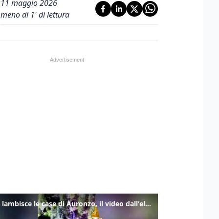
11 maggio 2026
meno di 1' di lettura
Frana lambisce le case di Auronzo, il video dall'elicottero dei vigili del fuoco