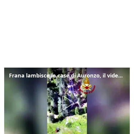
Frana lambisce le case di Auronzo, il video dall'elicottero dei vigili del fuoco