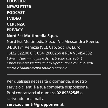
I DOSSIER
NEWSLETTER
PODCAST
I VIDEO
GERENZA
PRIVACY
Nord Est Multimedia S.p.a.
Nord Est Multimedia S.p.a. - Via Alessandro Poerio,
34, 30171 Venezia (VE). Cap. Soc. i.v. Euro
1.432.522,00 C.F. 05412000266 e REA VE-454332
I diritti delle immagini e dei testi sono riservati. È
espressamente vietata la loro riproduzione con qualsiasi
mezzo e l'adattamento totale o parziale.
Per qualsiasi necessità o domanda, il nostro
servizio clienti è a tua completa disposizione.
Puoi contattarci al numero
02 89362545
o
scrivendo una mail a
servizioclienti@grupponem.it
.