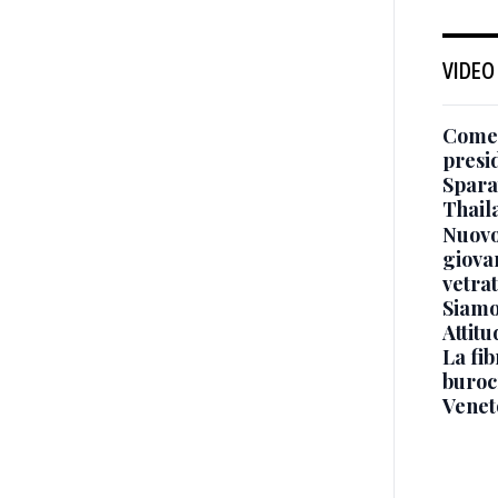
VIDEO
Come 
presi
Sparat
Thaila
Nuovo
giova
vetra
Siamo 
Attitu
La fib
burocr
Venet