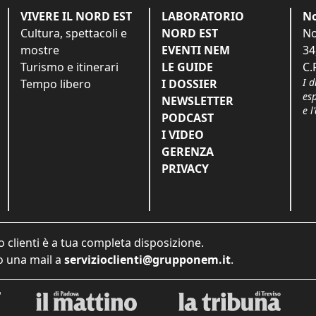
VIVERE IL NORD EST
LABORATORIO
No
Cultura, spettacoli e
NORD EST
No
mostre
EVENTI NEM
34
Turismo e itinerari
LE GUIDE
C.
I d
Tempo libero
I DOSSIER
es
NEWSLETTER
e l
PODCAST
I VIDEO
GERENZA
PRIVACY
o clienti è a tua completa disposizione.
 una mail a
servizioclienti@grupponem.it
.