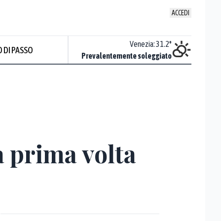
ACCEDI
Udine
:
32.5
°
Venezia
:
31.2
°
 DI PASSO
Nuvoloso
Prevalentemente soleggiato
Prev
a prima volta