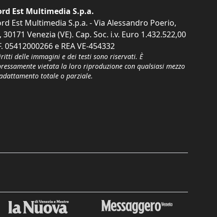
rd Est Multimedia S.p.a.
rd Est Multimedia S.p.a. - Via Alessandro Poerio,
, 30171 Venezia (VE). Cap. Soc. i.v. Euro 1.432.522,00
F. 05412000266 e REA VE-454332
iritti delle immagini e dei testi sono riservati. È
pressamente vietata la loro riproduzione con qualsiasi mezzo
'adattamento totale o parziale.