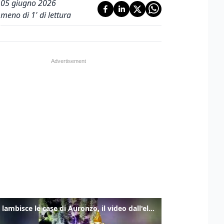
05 giugno 2026
meno di 1' di lettura
Frana lambisce le case di Auronzo, il video dall'elicottero dei vigili del fuoco