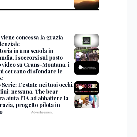
viene concessa la grazia
denziale
oria in una scuola in
ndia, i soccorsi sul posto
 video su Crans-Montana, i
ni cercano di sfondare le
te
Serie: L'estate nei tuoi occhi,
dini: nessuna, The bear
ra aiuta l'IA ad abbattere la
azia, progetto pilota in
o