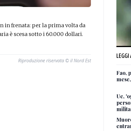
in frenata: per la prima volta da
ria è scesa sotto i 60.000 dollari.
LEGGI
Riproduzione riservata © il Nord Est
Fao, 
mese,
Ue, 'o
perso
milita
Muore
entra