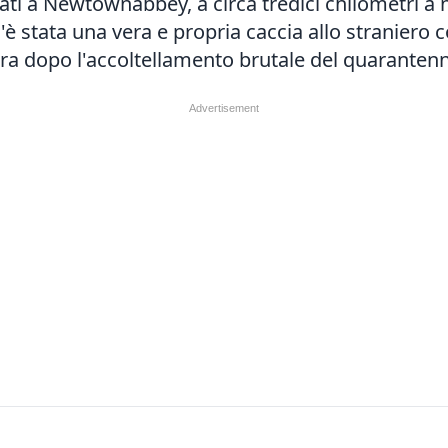
rati a Newtownabbey, a circa tredici chilometri a n
c'è stata una vera e propria caccia allo straniero 
tra dopo l'accoltellamento brutale del quaranten