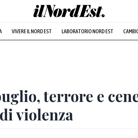
A
VIVERE IL NORD EST
LABORATORIO NORD EST
CAMBIO
buglio, terrore e cen
di violenza