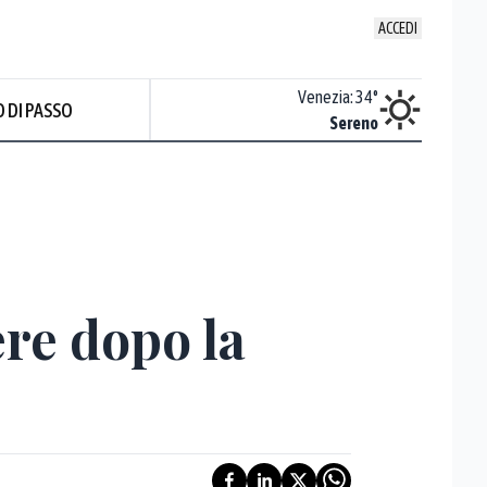
ACCEDI
Udine
:
33.4
°
Venezia
:
34
°
 DI PASSO
Nuvoloso
Sereno
ere dopo la