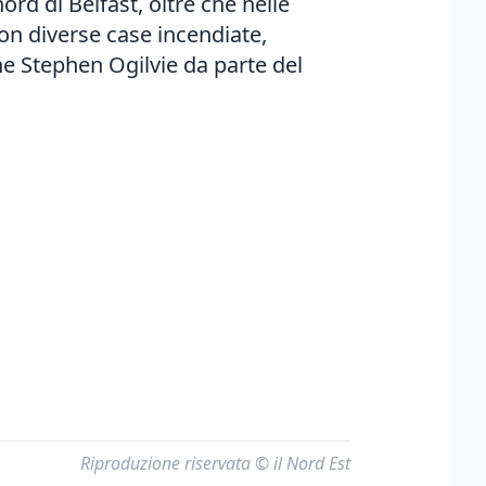
ord di Belfast, oltre che nelle
con diverse case incendiate,
ne Stephen Ogilvie da parte del
Riproduzione riservata © il Nord Est