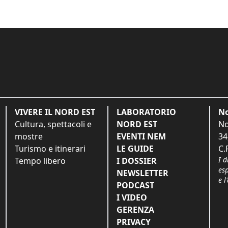
VIVERE IL NORD EST
LABORATORIO
No
Cultura, spettacoli e
NORD EST
No
mostre
EVENTI NEM
34
Turismo e itinerari
LE GUIDE
C.
I d
Tempo libero
I DOSSIER
es
NEWSLETTER
e l
PODCAST
I VIDEO
GERENZA
PRIVACY