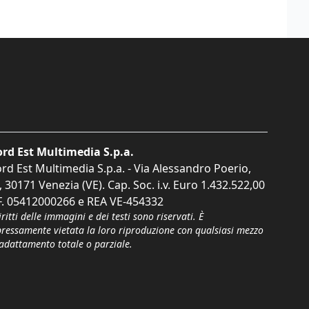
rd Est Multimedia S.p.a.
rd Est Multimedia S.p.a. - Via Alessandro Poerio,
, 30171 Venezia (VE). Cap. Soc. i.v. Euro 1.432.522,00
F. 05412000266 e REA VE-454332
iritti delle immagini e dei testi sono riservati. È
pressamente vietata la loro riproduzione con qualsiasi mezzo
'adattamento totale o parziale.