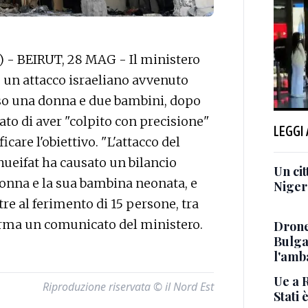
P) - BEIRUT, 28 MAG - Il ministero
he un attacco israeliano avvenuto
iso una donna e due bambini, dopo
ato di aver "colpito con precisione"
LEGGI
icare l'obiettivo. "L'attacco del
Shueifat ha causato un bilancio
Un cit
 donna e la sua bambina neonata, e
Niger 
re al ferimento di 15 persone, tra
erma un comunicato del ministero.
Drone
Bulga
l'amb
Ue a 
Riproduzione riservata © il Nord Est
Stati 