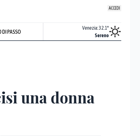
ACCEDI
Udine
:
32
°
Venezia
:
32.1
°
 DI PASSO
Sereno
Sereno
ccisi una donna