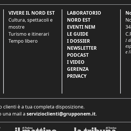
VIVERE IL NORD EST
LABORATORIO
No
Cultura, spettacoli e
NORD EST
No
mostre
EVENTI NEM
34
Turismo e itinerari
LE GUIDE
C.
I d
Tempo libero
I DOSSIER
es
NEWSLETTER
e l
PODCAST
I VIDEO
GERENZA
PRIVACY
o clienti è a tua completa disposizione.
 una mail a
servizioclienti@grupponem.it
.