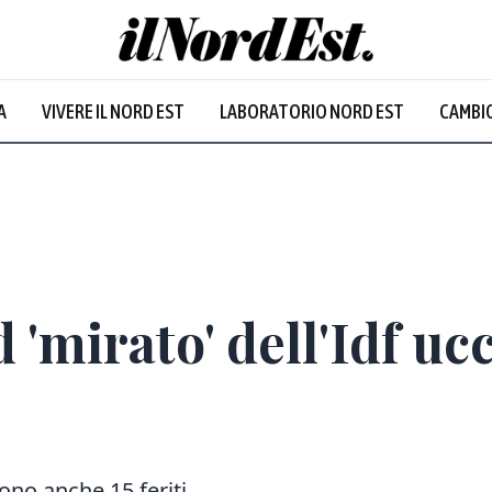
A
VIVERE IL NORD EST
LABORATORIO NORD EST
CAMBIO
d 'mirato' dell'Idf u
sono anche 15 feriti