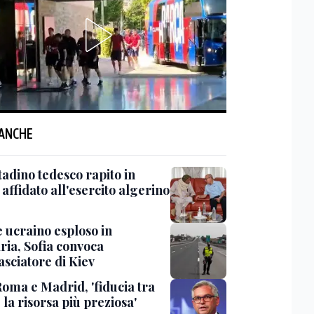
 ANCHE
tadino tedesco rapito in
affidato all'esercito algerino
 ucraino esploso in
ria, Sofia convoca
asciatore di Kiev
Roma e Madrid, 'fiducia tra
è la risorsa più preziosa'