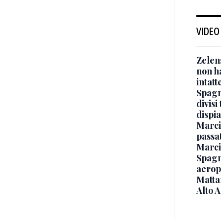
VIDEO
Zelen
non ha
intatt
Spagna
divisi
dispia
Marcin
passat
Marci
Spagna
aeropo
Mattar
Alto 