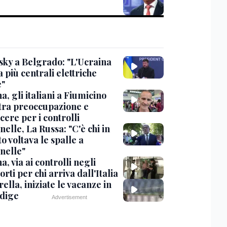
sky a Belgrado: "L'Ucraina
 più centrali elettriche
e"
, gli italiani a Fiumicino
 tra preoccupazione e
cere per i controlli
elle, La Russa: "C'è chi in
o voltava le spalle a
nelle"
, via ai controlli negli
rti per chi arriva dall'Italia
ella, iniziate le vacanze in
Adige