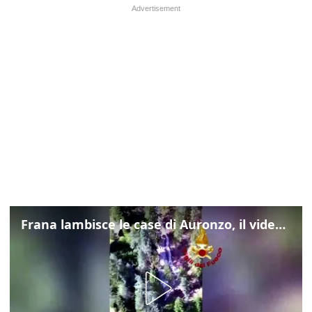
Frana lambisce le case di Auronzo, il video dall'elicottero dei vigili del fuoco