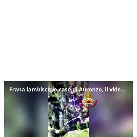
Frana lambisce le case di Auronzo, il video dall'elicottero dei vigili del fuoco