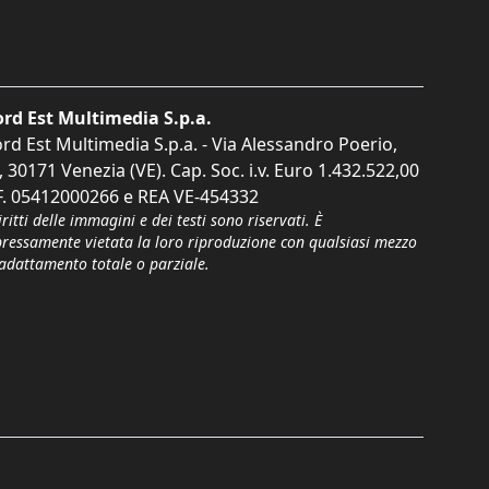
rd Est Multimedia S.p.a.
rd Est Multimedia S.p.a. - Via Alessandro Poerio,
, 30171 Venezia (VE). Cap. Soc. i.v. Euro 1.432.522,00
F. 05412000266 e REA VE-454332
iritti delle immagini e dei testi sono riservati. È
pressamente vietata la loro riproduzione con qualsiasi mezzo
'adattamento totale o parziale.