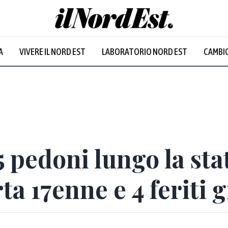
A
VIVERE IL NORD EST
LABORATORIO NORD EST
CAMBIO
5 pedoni lungo la sta
a 17enne e 4 feriti 