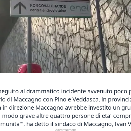
 seguito al drammatico incidente avvenuto poco p
orio di Maccagno con Pino e Veddasca, in provinc
va in direzione Maccagno avrebbe investito un gr
n modo grave altre quattro persone di eta' compre
omunita'", ha detto il sindaco di Maccagno, Ivan V