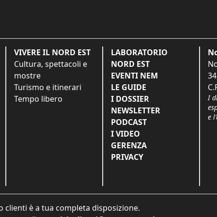
VIVERE IL NORD EST
LABORATORIO
No
Cultura, spettacoli e
NORD EST
No
mostre
EVENTI NEM
34
Turismo e itinerari
LE GUIDE
C.
I d
Tempo libero
I DOSSIER
es
NEWSLETTER
e l
PODCAST
I VIDEO
GERENZA
PRIVACY
o clienti è a tua completa disposizione.