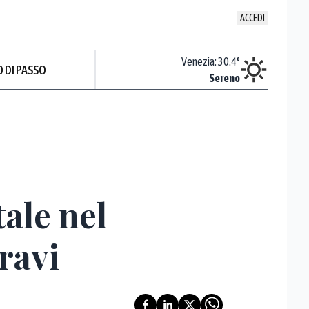
ACCEDI
Udine
:
29.2
°
Venezia
:
30.4
°
 DI PASSO
Nuvoloso
Sereno
Prev
tale nel
gravi