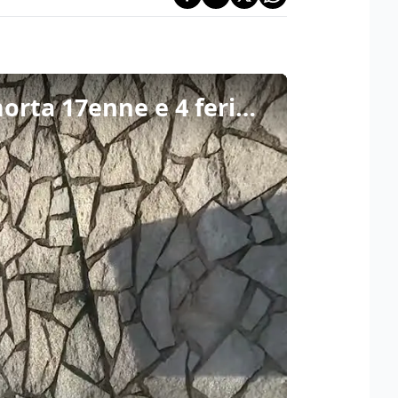
Auto travolge 5 pedoni lungo la statale nel Varesotto, morta 17enne e 4 feriti gravi