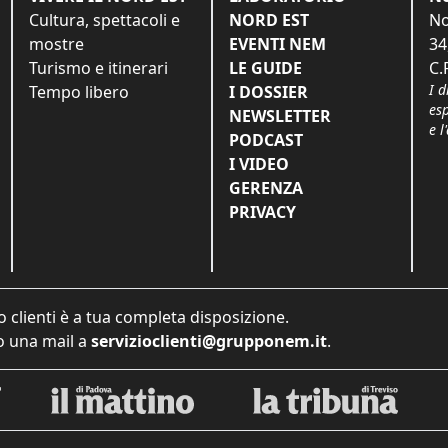
Cultura, spettacoli e
NORD EST
No
mostre
EVENTI NEM
34
Turismo e itinerari
LE GUIDE
C.
I d
Tempo libero
I DOSSIER
es
NEWSLETTER
e l
PODCAST
I VIDEO
GERENZA
PRIVACY
o clienti è a tua completa disposizione.
 una mail a
servizioclienti@grupponem.it
.