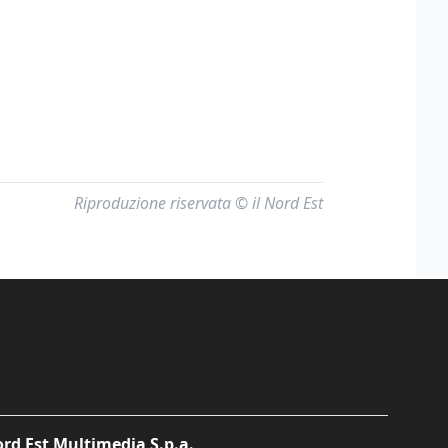
Riproduzione riservata © il Nord Est
rd Est Multimedia S.p.a.