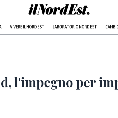
A
VIVERE IL NORD EST
LABORATORIO NORD EST
CAMBIO
d, l'impegno per im