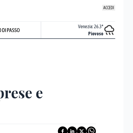
ACCEDI
Udine
:
24.6
°
Venezia
:
26.3
°
 DI PASSO
Nuvoloso
Piovoso
prese e